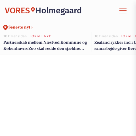
VORES
Holmegaard
Seneste nyt ›
10 timer siden |
LOKALT NYT
10 timer siden |
LOKALT 
Partnerskab mellem Næstved Kommune og
Zealand rykker ind i
Københavns Zoo skal redde den sjældne
samarbejde giver fler
klokkefrø
studerende i Næstved