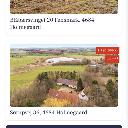
Blåbærsvinget 20 Fensmark, 4684
Holmegaard
1.795.000 kr
2
260 m
Sørupvej 36, 4684 Holmegaard