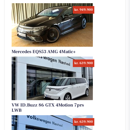
kr. 949.900
Mercedes EQS53 AMG 4Matic+
kr. 639.900
VW ID.Buzz 86 GTX 4Motion 7prs
LWB
kr. 639.900