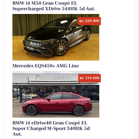
BMW i4 M50 Gran Coupé EL
Supercharged XDrive 544HK 5d Aut.
kr. 529.900
Mercedes EQS450+ AMG Line
kr. 519.800
BMW i4 eDrive40 Gran Coupé EL
Super Charged M-Sport 340HK 5d
Aut.