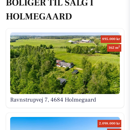
BOLIGER TIL SALG I
HOLMEGAARD
895.000 kr
2
162 m
Ravnstrupvej 7, 4684 Holmegaard
2.098.000 kr