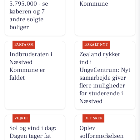
5.795.000 - se
Kommune
køberen og 7
andre solgte
boliger
FAKTA OM
LOKALT NYT
Indbrudsraten i
Zealand rykker
Næstved
ind i
Kommune er
UngeCentrum: Nyt
faldet
samarbejde giver
flere muligheder
for studerende i
Næstved
VEJRET
DET SKER
Sol og vind i dag:
Oplev
Dagen tager fat
solformørkelsen