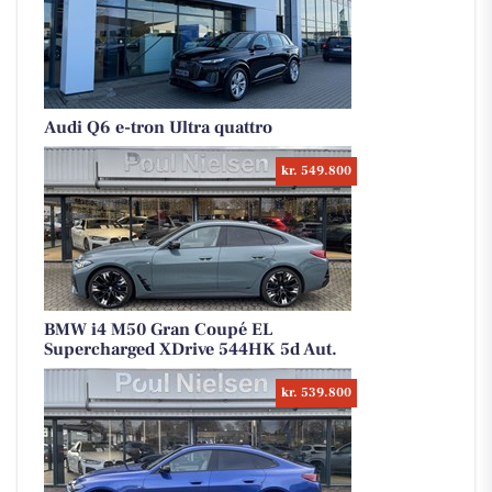
Audi Q6 e-tron Ultra quattro
kr. 549.800
BMW i4 M50 Gran Coupé EL
Supercharged XDrive 544HK 5d Aut.
kr. 539.800