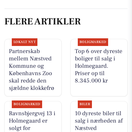
FLERE ARTIKLER
LOKALT NYT
BOLIGMARKED
Partnerskab
Top 6 over dyreste
mellem Næstved
boliger til salg i
Kommune og
Holmegaard.
Københavns Zoo
Priser op til
skal redde den
8.345.000 kr
sjældne klokkefrø
BOLIGMARKED
BILER
Ravnsbjergvej 13 i
10 dyreste biler til
Holmegaard er
salg i nærheden af
solgt for
Næstved