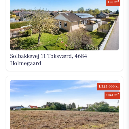
2
158 m
Solbakkevej 11 Toksværd, 4684
Holmegaard
1.325.000 kr
2
1041 m