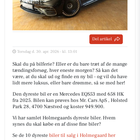
Del artikel
Torsdag d. 30. apr. 2026 - kl. 13:01
Skal du på bilferie? Eller er du bare træt af de mange
tændingsforsøg, hver eneste morgen? Så kan det
være, at du skal ud og finde en ny bil - og vil du have
lidt mere luksus, eller bare drømme, så se med her!
Den dyreste bil er en Mercedes EQS53 med 658 HK
fra 2025. Bilen kan prøves hos Mr. Cars ApS , Holsted
Park 28, 4700 Næstved og koster 949.900.
Vi har samlet Holmegaards dyreste biler. Hvem
synes du skal købe en af disse fine biler?
Se de 10 dyreste
biler til salg i Holmegaard her