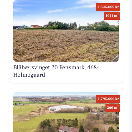
1.325.000 kr
2
1041 m
Blåbærsvinget 20 Fensmark, 4684
Holmegaard
1.795.000 kr
2
260 m