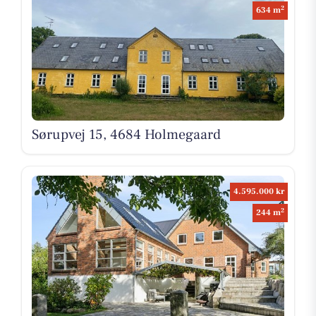
2
634 m
Sørupvej 15, 4684 Holmegaard
4.595.000 kr
2
244 m