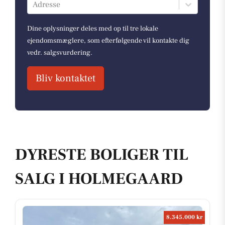
Adresse
Dine oplysninger deles med op til tre lokale
ejendomsmæglere, som efterfølgende vil kontakte dig
vedr. salgsvurdering.
Bliv kontaktet
DYRESTE BOLIGER TIL
SALG I HOLMEGAARD
8.345.000 kr