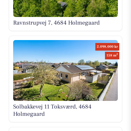
Ravnstrupvej 7, 4684 Holmegaard
2.098.000 kr
2
158 m
Solbakkevej 11 Toksværd, 4684
Holmegaard