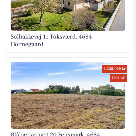
Solbakkevej 11 Toksværd, 4684
Holmegaard
1.325.000 kr
2
1041 m
Blåbærsvinget 20 Fensmark, 4684