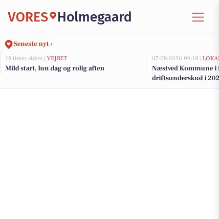
VORES
Holmegaard
Seneste nyt ›
18 timer siden |
VEJRET
07-08-2026 09:18 |
LOKA
Mild start, lun dag og rolig aften
Næstved Kommune i fa
driftsunderskud i 202
på vej for at bevare v