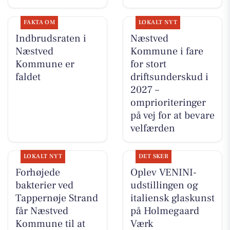
FAKTA OM
LOKALT NYT
Indbrudsraten i
Næstved
Næstved
Kommune i fare
Kommune er
for stort
faldet
driftsunderskud i
2027 –
omprioriteringer
på vej for at bevare
velfærden
LOKALT NYT
DET SKER
Forhøjede
Oplev VENINI-
bakterier ved
udstillingen og
Tappernøje Strand
italiensk glaskunst
får Næstved
på Holmegaard
Kommune til at
Værk