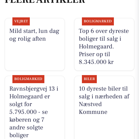
VEJRET
BOLIGMARKED
Mild start, lun dag
Top 6 over dyreste
og rolig aften
boliger til salg i
Holmegaard.
Priser op til
8.345.000 kr
BOLIGMARKED
BILER
Ravnsbjergvej 13 i
10 dyreste biler til
Holmegaard er
salg i nærheden af
solgt for
Næstved
5.795.000 - se
Kommune
køberen og 7
andre solgte
boliger