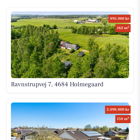
895.000 kr
2
162 m
Ravnstrupvej 7, 4684 Holmegaard
2.098.000 kr
2
158 m