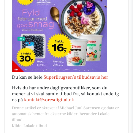
Du kan se hele
SuperBrugsen’s tilbudsavis her
Hvis du har andre dagligvarebutikker, som du
mener at vi skal samle tilbud fra, så kontakt endelig
os på
kontakt@voresdigital.dk
Denne artikel er skrevet af Michael Juul Sørensen og data er
automatisk hentet fra eksterne kilder, herunder Lokale
tilbud.
Kilde: Lokale tilbud