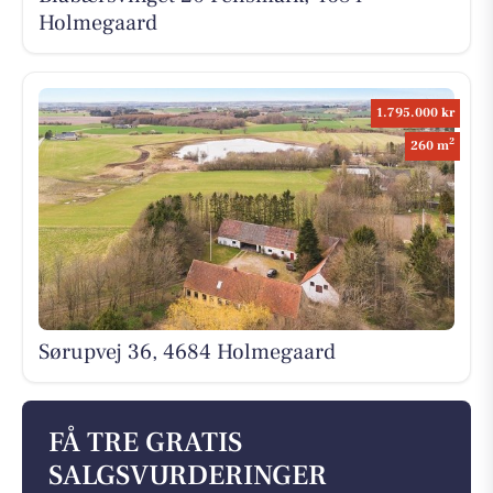
Holmegaard
1.795.000 kr
2
260 m
Sørupvej 36, 4684 Holmegaard
FÅ TRE GRATIS
SALGSVURDERINGER