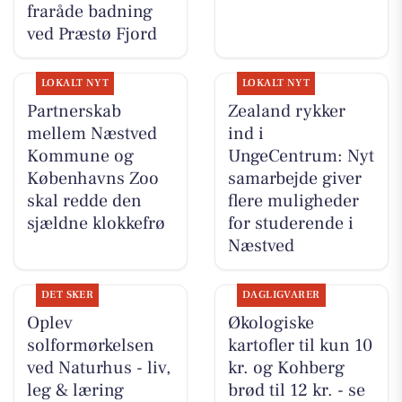
fraråde badning
ved Præstø Fjord
LOKALT NYT
LOKALT NYT
Partnerskab
Zealand rykker
mellem Næstved
ind i
Kommune og
UngeCentrum: Nyt
Københavns Zoo
samarbejde giver
skal redde den
flere muligheder
sjældne klokkefrø
for studerende i
Næstved
DET SKER
DAGLIGVARER
Oplev
Økologiske
solformørkelsen
kartofler til kun 10
ved Naturhus - liv,
kr. og Kohberg
leg & læring
brød til 12 kr. - se