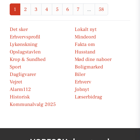
1
2
3
4
5
6
7
...
58
Det sker
Lokalt nyt
Erhvervsprofil
Mindeord
Lykønskning
Fakta om
Opslagstavlen
Husstand
Krop & Sundhed
Mød dine naboer
Sport
Boligmarked
Dagligvarer
Biler
Vejret
Erhverv
Alarm112
Jobnyt
Historisk
Læserbidrag
Kommunalvalg 2025