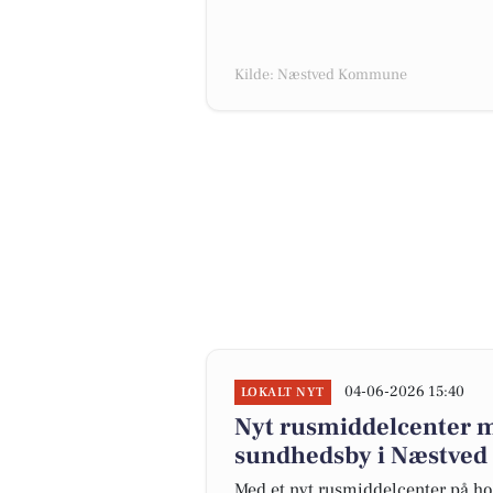
Kilde: Næstved Kommune
04-06-2026 15:40
LOKALT NYT
Nyt rusmiddelcenter m
sundhedsby i Næstved
Med et nyt rusmiddelcenter på 