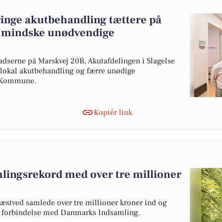
ringe akutbehandling tættere på
g mindske unødvendige
dserne på Marskvej 20B, Akutafdelingen i Slagelse
e lokal akutbehandling og færre unødige
d Kommune.
Kopiér link
lingsrekord med over tre millioner
n
æstved samlede over tre millioner kroner ind og
r i forbindelse med Danmarks Indsamling.