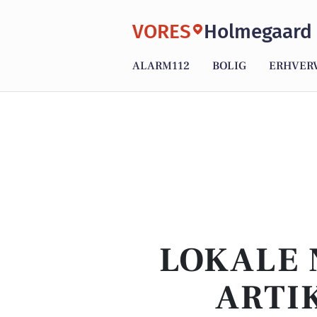
VORES
Holmegaard
ALARM112
BOLIG
ERHVER
LOKALE 
ARTI