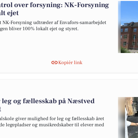
ntrol over forsyning: NK-Forsyning
lt ejet
 at NK-Forsyning udtræder af Envafors-samarbejdet
en bliver 100% lokalt ejet og styret.
Kopiér link
 leg og fællesskab på Næstved
t
lskole giver mulighed for leg og fællesskab året
de legepladser og musikredskaber til elever med