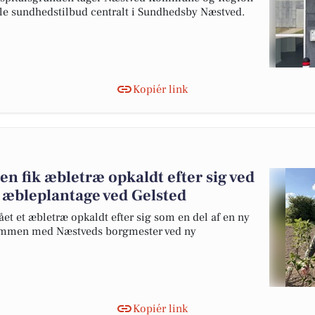
mle sundhedstilbud centralt i Sundhedsby Næstved.
Kopiér link
n fik æbletræ opkaldt efter sig ved
g æbleplantage ved Gelsted
et et æbletræ opkaldt efter sig som en del af en ny
sammen med Næstveds borgmester ved ny
Kopiér link