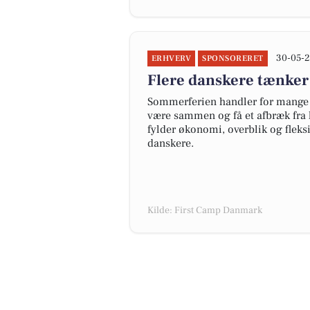
30-05-2
ERHVERV
SPONSORERET
Flere danskere tænker
Sommerferien handler for mange 
være sammen og få et afbræk fra 
fylder økonomi, overblik og fleks
danskere.
Kilde: First Camp Danmark