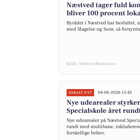
Næstved tager fuld ko
bliver 100 procent loka
Byrådet i Næstved har besluttet,
med Slagelse og Sorø, så forsyning
Kilde: Næstved Kommune
04-06-2026 15:43
LOKALT NYT
Nye udearealer styrker
Specialskole året rund
Nye udearealer på Næstved Specia
rundt med multibane, inkluderen
forskellige behov.