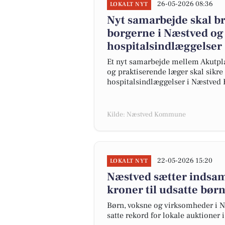
26-05-2026 08:36
LOKALT NYT
Nyt samarbejde skal b
borgerne i Næstved o
hospitalsindlæggelser
Et nyt samarbejde mellem Akutpla
og praktiserende læger skal sikr
hospitalsindlæggelser i Næstve
Kilde: Næstved Kommune
22-05-2026 15:20
LOKALT NYT
Næstved sætter indsam
kroner til udsatte bør
Børn, voksne og virksomheder i N
satte rekord for lokale auktione