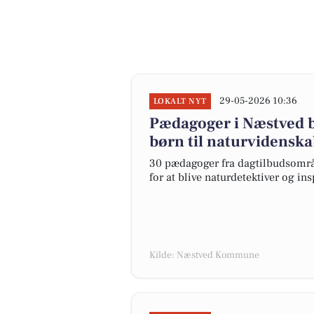
29-05-2026 10:36
LOKALT NYT
Pædagoger i Næstved bl
børn til naturvidensk
30 pædagoger fra dagtilbudsomr
for at blive naturdetektiver og in
Kilde: Næstved Kommune