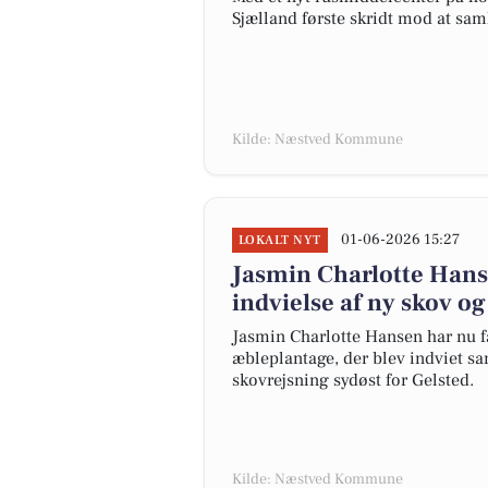
Sjælland første skridt mod at sa
Kilde: Næstved Kommune
01-06-2026 15:27
LOKALT NYT
Jasmin Charlotte Hanse
indvielse af ny skov o
Jasmin Charlotte Hansen har nu få
æbleplantage, der blev indviet 
skovrejsning sydøst for Gelsted.
Kilde: Næstved Kommune