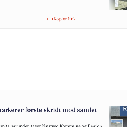
Kopiér link
arkerer første skridt mod samlet
hospitalsgrunden tager Næstved Kommune og Region