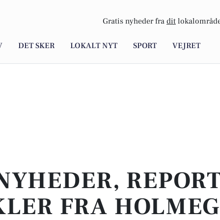
Gratis nyheder fra
dit
lokalområde
V
DET SKER
LOKALT NYT
SPORT
VEJRET
NYHEDER, REPOR
KLER FRA HOLME