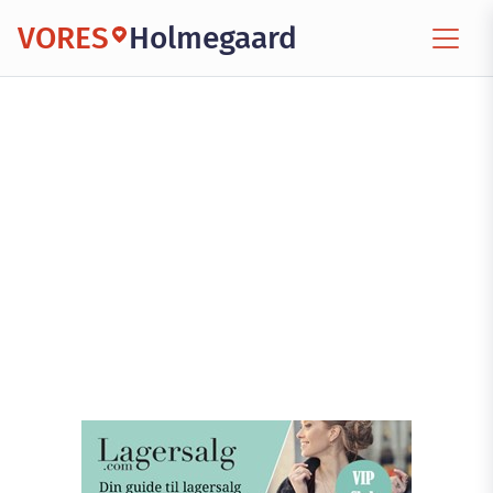
VORES
Holmegaard