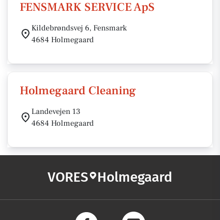
FENSMARK SERVICE ApS
Kildebrøndsvej 6, Fensmark
4684 Holmegaard
Holmegaard Cleaning
Landevejen 13
4684 Holmegaard
VORES
Holmegaard