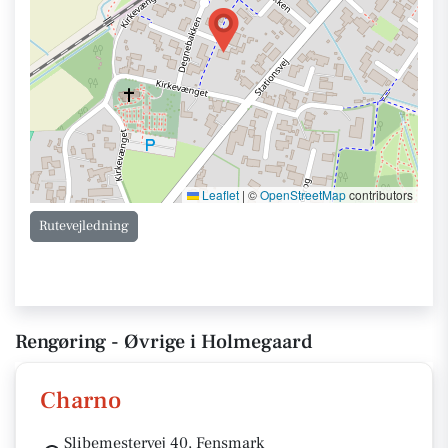
Leaflet
|
©
OpenStreetMap
contributors
Rutevejledning
Rengøring - Øvrige i Holmegaard
Charno
Slibemestervej 40, Fensmark