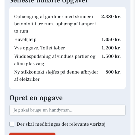
Seneste udførte opgaver
Ophænging af gardiner med skinner i
2.380 kr.
betonloft i tre rum, ophæng af lamper i
to rum
Havehjælp
1.050 kr.
Vvs opgave, Toilet løber
1.200 kr.
Vinduespudsning af vindues partier og
1.500 kr.
altan glas væg.
Ny stikkontakt sløjfes på denne afbryder
800 kr.
af elektriker
Opret en opgave
Der skal medbringes det relevante værktøj