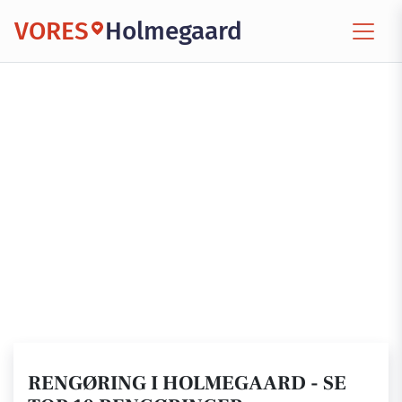
VORES
Holmegaard
RENGØRING I HOLMEGAARD - SE