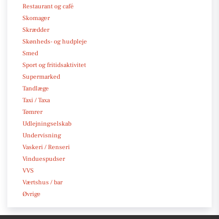
Restaurant og café
Skomager
Skrædder
Skønheds- og hudpleje
Smed
Sport og fritidsaktivitet
Supermarked
Tandlæge
Taxi / Taxa
Tømrer
Udlejningselskab
Undervisning
Vaskeri / Renseri
Vinduespudser
VVS
Værtshus / bar
Øvrige