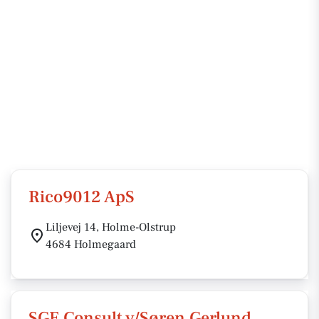
Rico9012 ApS
Liljevej 14, Holme-Olstrup
4684 Holmegaard
SGE Consult v/Søren Gerlund