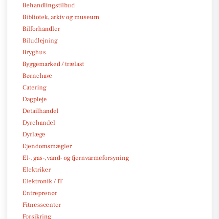
Behandlingstilbud
Bibliotek, arkiv og museum
Bilforhandler
Biludlejning
Bryghus
Byggemarked / trælast
Børnehave
Catering
Dagpleje
Detailhandel
Dyrehandel
Dyrlæge
Ejendomsmægler
El-, gas-, vand- og fjernvarmeforsyning
Elektriker
Elektronik / IT
Entreprenør
Fitnesscenter
Forsikring