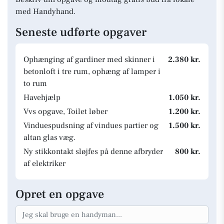
med Handyhand.
Seneste udførte opgaver
Ophænging af gardiner med skinner i
2.380 kr.
betonloft i tre rum, ophæng af lamper i
to rum
Havehjælp
1.050 kr.
Vvs opgave, Toilet løber
1.200 kr.
Vinduespudsning af vindues partier og
1.500 kr.
altan glas væg.
Ny stikkontakt sløjfes på denne afbryder
800 kr.
af elektriker
Opret en opgave