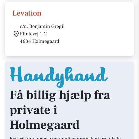
Levation
c/o. Benjamin Gregil
Flintevej 1 C
4684 Holmegaard
Få billig hjælp fra
private i
Holmegaard
Beskriv din opgave og modtag gratis bud fra lokale