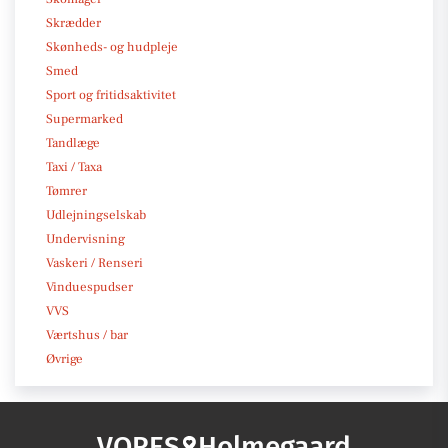
Skrædder
Skønheds- og hudpleje
Smed
Sport og fritidsaktivitet
Supermarked
Tandlæge
Taxi / Taxa
Tømrer
Udlejningselskab
Undervisning
Vaskeri / Renseri
Vinduespudser
VVS
Værtshus / bar
Øvrige
VORES
Holmegaard