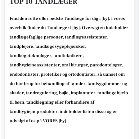
TOP 10 TANDLÆGER
Find den rette
eller bedste Tandlæge
for dig i [
by
]. I vores
overblik finder du Tandlæger i [
by
].
Oversigten indeholder
tandlægefaglige personer, tandlægeassistenter,
tandplejere, tandlægesygeplejersker,
tandlægeteknologer, tandteknikere,
tandhygiejneassistenter, oral kirurger, parodontologer,
endodontister, protetiker og ortodontister, så
uanset om
du har brug for behandling af tænder, tandsygdomme- og
skader, tandregulering, bøjle, implantater, tandlægehjælp
til børn, tandblegning eller forhandlere af
tandhygiejneprodukter
, indeholder listen disse
og er
udvalgt af os på VORES [
by
]
.