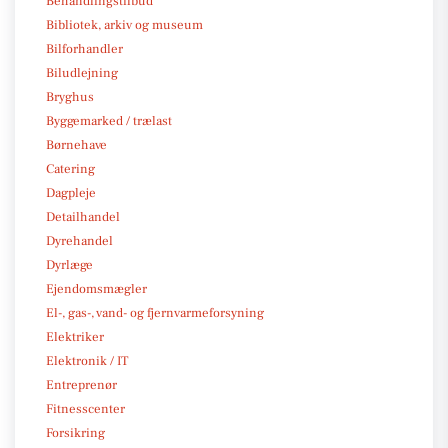
Behandlingstilbud
Bibliotek, arkiv og museum
Bilforhandler
Biludlejning
Bryghus
Byggemarked / trælast
Børnehave
Catering
Dagpleje
Detailhandel
Dyrehandel
Dyrlæge
Ejendomsmægler
El-, gas-, vand- og fjernvarmeforsyning
Elektriker
Elektronik / IT
Entreprenør
Fitnesscenter
Forsikring