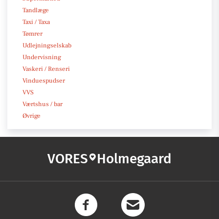
Tandlæge
Taxi / Taxa
Tømrer
Udlejningselskab
Undervisning
Vaskeri / Renseri
Vinduespudser
VVS
Værtshus / bar
Øvrige
VORES
Holmegaard