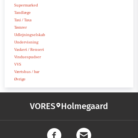
Supermarked
Tandlæge
Taxi / Taxa
Tømrer
Udlejningselskab
Undervisning
Vaskeri / Renseri
Vinduespudser
VVS
Værtshus / bar
Øvrige
VORES
Holmegaard