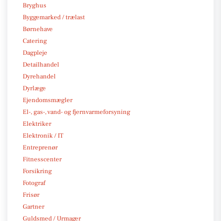
Bryghus
Byggemarked / trælast
Børnehave
Catering
Dagpleje
Detailhandel
Dyrehandel
Dyrlæge
Ejendomsmægler
El-, gas-, vand- og fjernvarmeforsyning
Elektriker
Elektronik / IT
Entreprenør
Fitnesscenter
Forsikring
Fotograf
Frisør
Gartner
Guldsmed / Urmager