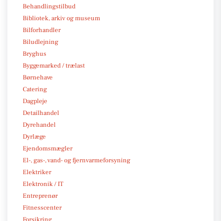
Behandlingstilbud
Bibliotek, arkiv og museum
Bilforhandler
Biludlejning
Bryghus
Byggemarked / trælast
Børnehave
Catering
Dagpleje
Detailhandel
Dyrehandel
Dyrlæge
Ejendomsmægler
El-, gas-, vand- og fjernvarmeforsyning
Elektriker
Elektronik / IT
Entreprenør
Fitnesscenter
Forsikring