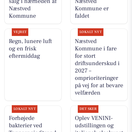
salg i nærheden af
Næstved
Næstved
Kommune er
Kommune
faldet
VEJRET
LOKALT NYT
Regn, lunere luft
Næstved
og en frisk
Kommune i fare
eftermiddag
for stort
driftsunderskud i
2027 –
omprioriteringer
på vej for at bevare
velfærden
LOKALT NYT
DET SKER
Forhøjede
Oplev VENINI-
bakterier ved
udstillingen og