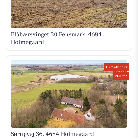
Blåbærsvinget 20 Fensmark, 4684
Holmegaard
1.795.000 kr
2
260 m
Sørupvej 36, 4684 Holmegaard