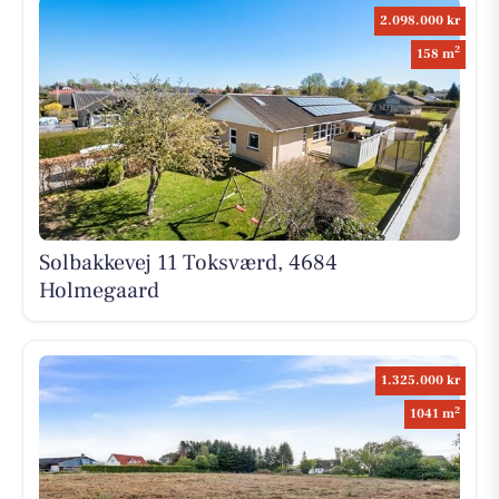
2.098.000 kr
2
158 m
Solbakkevej 11 Toksværd, 4684
Holmegaard
1.325.000 kr
2
1041 m