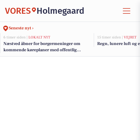
VORES
Holmegaard
Seneste nyt ›
6 timer siden |
LOKALT NYT
15 timer siden |
VEJRET
Næstved åbner for borgermeninger om
Regn, lunere luft og 
kommende køreplaner med offentlig
høring frem til 2026