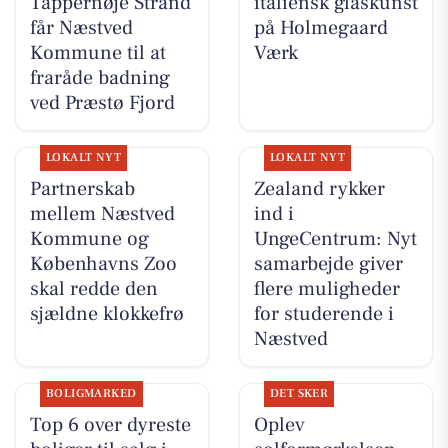
Tappernøje Strand
italiensk glaskunst
får Næstved
på Holmegaard
Kommune til at
Værk
fraråde badning
ved Præstø Fjord
LOKALT NYT
LOKALT NYT
Partnerskab
Zealand rykker
mellem Næstved
ind i
Kommune og
UngeCentrum: Nyt
Københavns Zoo
samarbejde giver
skal redde den
flere muligheder
sjældne klokkefrø
for studerende i
Næstved
BOLIGMARKED
DET SKER
Top 6 over dyreste
Oplev