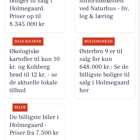
boliger til salg i
solformørkelsen
Holmegaard.
ved Naturhus - liv,
Priser op til
leg & læring
8.345.000 kr
DAGLIGVARER
BOLIGMARKED
Økologiske
Østerbro 9 er til
kartofler til kun 10
salg for kun
kr. og Kohberg
648.000 kr.: Se de
brød til 12 kr. - se
billigste boliger til
de aktuelle lokale
salg i Holmegaard
tilbud
her
BILER
De billigste biler i
Holmegaard -
Priser fra 7.500 kr