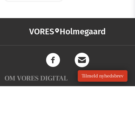
VORES
Holmegaard
Tilmeld nyhedsbrev
OM VORES DIGITAL
Om os
For annoncører
Vilkår og Privatlivspolitik
Kontakt VORES Digital
Administrer samtykke