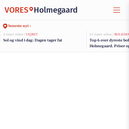
VORES
Holmegaard
Seneste nyt ›
5 timer siden |
VEJRET
21 timer siden |
BOLIGM
Sol og vind i dag: Dagen tager fat
Top 6 over dyreste boli
Holmegaard. Priser op