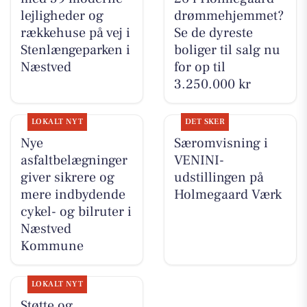
lejligheder og
drømmehjemmet?
rækkehuse på vej i
Se de dyreste
Stenlængeparken i
boliger til salg nu
Næstved
for op til
3.250.000 kr
LOKALT NYT
DET SKER
Nye
Særomvisning i
asfaltbelægninger
VENINI-
giver sikrere og
udstillingen på
mere indbydende
Holmegaard Værk
cykel- og bilruter i
Næstved
Kommune
LOKALT NYT
Støtte og