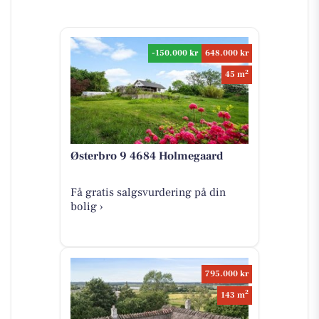
-150.000 kr
648.000 kr
2
45 m
Østerbro 9 4684 Holmegaard
Få gratis salgsvurdering på din
bolig ›
795.000 kr
2
143 m