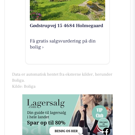
Gødstrupvej 15 4684 Holmegaard
Få gratis salgsvurdering på din
bolig ›
Data er automatisk hentet fra eksterne kilder, herunder
Boliga.
Kilde: Boliga