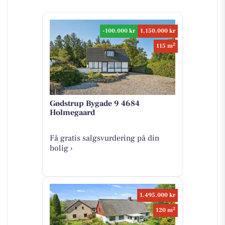
-100.000 kr
1.150.000 kr
2
115 m
Gødstrup Bygade 9 4684
Holmegaard
Få gratis salgsvurdering på din
bolig ›
1.495.000 kr
2
120 m