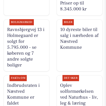
Priser op til
8.345.000 kr
BOLIGMARKED
BILER
Ravnsbjergvej 13 i
10 dyreste biler til
Holmegaard er
salg i nærheden af
solgt for
Næstved
5.795.000 - se
Kommune
køberen og 7
andre solgte
boliger
FAKTA OM
DET SKER
Indbrudsraten i
Oplev
Næstved
solformørkelsen
Kommune er
ved Naturhus - liv,
faldet
leg & læring