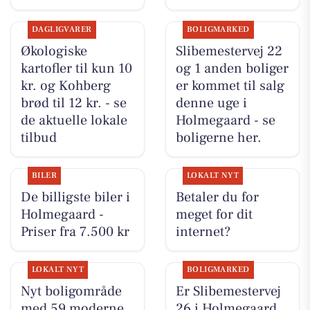
DAGLIGVARER
BOLIGMARKED
Økologiske
Slibemestervej 22
kartofler til kun 10
og 1 anden boliger
kr. og Kohberg
er kommet til salg
brød til 12 kr. - se
denne uge i
de aktuelle lokale
Holmegaard - se
tilbud
boligerne her.
BILER
LOKALT NYT
De billigste biler i
Betaler du for
Holmegaard -
meget for dit
Priser fra 7.500 kr
internet?
LOKALT NYT
BOLIGMARKED
Nyt boligområde
Er Slibemestervej
med 59 moderne
26 i Holmegaard