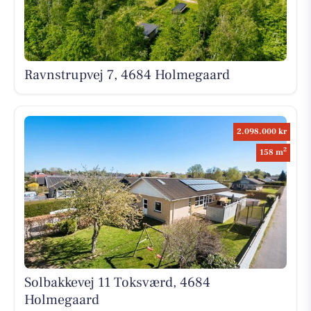
Ravnstrupvej 7, 4684 Holmegaard
2.098.000 kr
2
158 m
Solbakkevej 11 Toksværd, 4684
Holmegaard