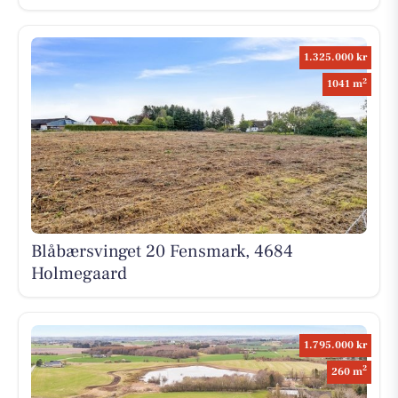
1.325.000 kr
2
1041 m
Blåbærsvinget 20 Fensmark, 4684
Holmegaard
1.795.000 kr
2
260 m