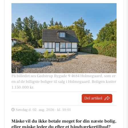
På billedet ses Gødstrup Bygade 9 4684 Holmegaard, som er
en af de billigste boliger til salg i Holmegaard. Boligen koster
1.150.000 kr.
Del artikel
Søndag d. 02. aug. 2026 - kl. 10:01
Måske vil du ikke betale meget for din næste bolig,
eller måske leder du efter et håndværkertilbud?