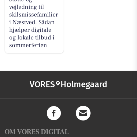
vejledning til
skilsmissefamilier
i Næstved: Sådan
hjælper digitale
og lokale tilbud i
sommerferien
VORES
Holmegaard
OM VORES DIGITAL