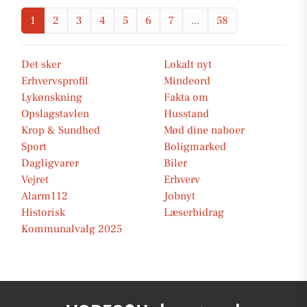
1
2
3
4
5
6
7
...
58
Det sker
Lokalt nyt
Erhvervsprofil
Mindeord
Lykønskning
Fakta om
Opslagstavlen
Husstand
Krop & Sundhed
Mød dine naboer
Sport
Boligmarked
Dagligvarer
Biler
Vejret
Erhverv
Alarm112
Jobnyt
Historisk
Læserbidrag
Kommunalvalg 2025