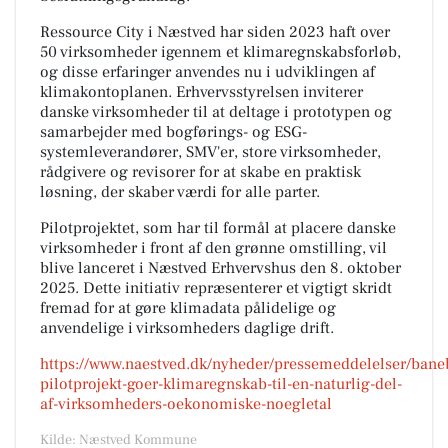
Ressource City i Næstved har siden 2023 haft over
50 virksomheder igennem et klimaregnskabsforløb,
og disse erfaringer anvendes nu i udviklingen af
klimakontoplanen. Erhvervsstyrelsen inviterer
danske virksomheder til at deltage i prototypen og
samarbejder med bogførings- og ESG-
systemleverandører, SMV'er, store virksomheder,
rådgivere og revisorer for at skabe en praktisk
løsning, der skaber værdi for alle parter.
Pilotprojektet, som har til formål at placere danske
virksomheder i front af den grønne omstilling, vil
blive lanceret i Næstved Erhvervshus den 8. oktober
2025. Dette initiativ repræsenterer et vigtigt skridt
fremad for at gøre klimadata pålidelige og
anvendelige i virksomheders daglige drift.
https://www.naestved.dk/nyheder/pressemeddelelser/bane
pilotprojekt-goer-klimaregnskab-til-en-naturlig-del-
af-virksomheders-oekonomiske-noegletal
Kilde: Næstved Kommune