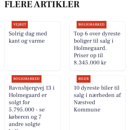
FLERE ARTIKLER
VEJRET
BOLIGMARKED
Solrig dag med
Top 6 over dyreste
kant og varme
boliger til salg i
Holmegaard.
Priser op til
8.345.000 kr
BOLIGMARKED
BILER
Ravnsbjergvej 13 i
10 dyreste biler til
Holmegaard er
salg i nærheden af
solgt for
Næstved
5.795.000 - se
Kommune
køberen og 7
andre solgte