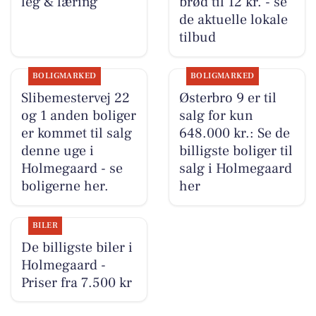
leg & læring
brød til 12 kr. - se
de aktuelle lokale
tilbud
BOLIGMARKED
BOLIGMARKED
Slibemestervej 22
Østerbro 9 er til
og 1 anden boliger
salg for kun
er kommet til salg
648.000 kr.: Se de
denne uge i
billigste boliger til
Holmegaard - se
salg i Holmegaard
boligerne her.
her
BILER
De billigste biler i
Holmegaard -
Priser fra 7.500 kr