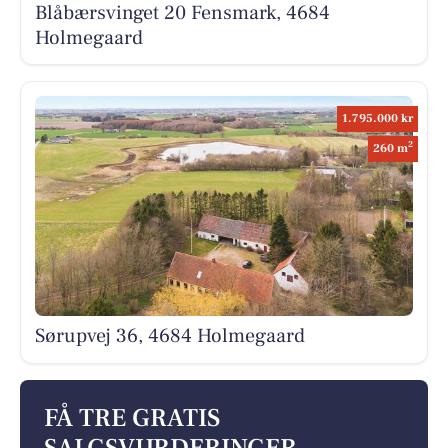
Blåbærsvinget 20 Fensmark, 4684
Holmegaard
1.795.000 kr
2
260 m
Sørupvej 36, 4684 Holmegaard
FÅ TRE GRATIS