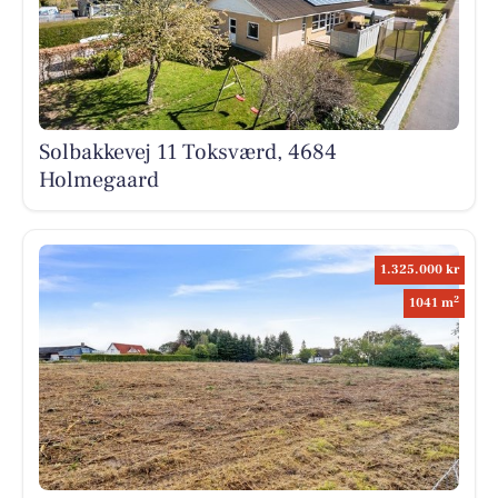
Solbakkevej 11 Toksværd, 4684
Holmegaard
1.325.000 kr
2
1041 m