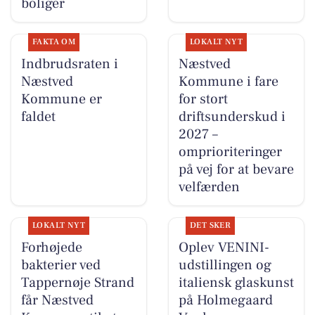
boliger
FAKTA OM
LOKALT NYT
Indbrudsraten i
Næstved
Næstved
Kommune i fare
Kommune er
for stort
faldet
driftsunderskud i
2027 –
omprioriteringer
på vej for at bevare
velfærden
LOKALT NYT
DET SKER
Forhøjede
Oplev VENINI-
bakterier ved
udstillingen og
Tappernøje Strand
italiensk glaskunst
får Næstved
på Holmegaard