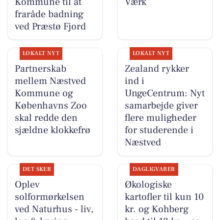
Kommune til at
Værk
fraråde badning
ved Præstø Fjord
LOKALT NYT
LOKALT NYT
Partnerskab
Zealand rykker
mellem Næstved
ind i
Kommune og
UngeCentrum: Nyt
Københavns Zoo
samarbejde giver
skal redde den
flere muligheder
sjældne klokkefrø
for studerende i
Næstved
DET SKER
DAGLIGVARER
Oplev
Økologiske
solformørkelsen
kartofler til kun 10
ved Naturhus - liv,
kr. og Kohberg