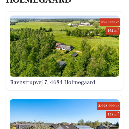
895.000 kr
2
162 m
Ravnstrupvej 7, 4684 Holmegaard
2.098.000 kr
2
158 m