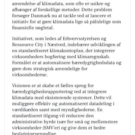
anvendelse af klimadata, som ofte er usikre og
afhænger af forskellige metoder. Dette problem
forsøger Danmark nu at tackle ved at lancere et
initiativ for at gøre klimadata lige så pålidelige som
finansielle nøgletal.
Initiativet, som ledes af Erhvervsstyrelsen og
Ressource City i Næstved, indebærer udviklingen af
en standardiseret klimakontoplan, der integrerer
virksomheders bogføring med klimaregnskab.
Formålet er at automatisere bæredygtighedsdata og
gøre dem strategisk anvendelige for
virksomhederne.
Visionen er at skabe et fælles sprog for
bæredygtighedsrapportering ved at integrere
klimadata med eksisterende systemer. Dette vil
muliggøre effektiv og automatiseret datadeling i
værdikæden samt med myndighederne. En
standardiseret tilgang vil reducere den
administrative byrde især for små og mellemstore
virksomheder (SMV'er) og give dem et bedre
beslutningsgrundlag.