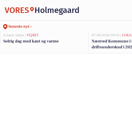
VORES
Holmegaard
Seneste nyt ›
4 timer siden |
VEJRET
07-08-2026 09:18 |
LOKA
Solrig dag med kant og varme
Næstved Kommune i fa
driftsunderskud i 202
på vej for at bevare v