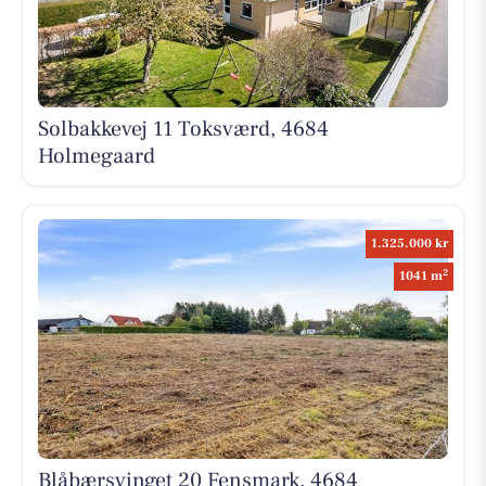
Solbakkevej 11 Toksværd, 4684
Holmegaard
1.325.000 kr
2
1041 m
Blåbærsvinget 20 Fensmark, 4684