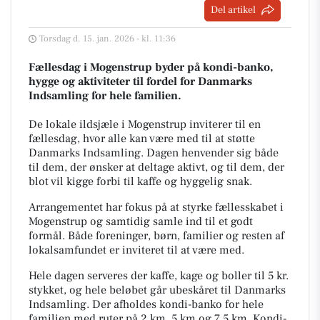
Del artikel
Torsdag d. 15. jan. 2026 - kl. 11:36
Fællesdag i Mogenstrup byder på kondi-banko,
hygge og aktiviteter til fordel for Danmarks
Indsamling for hele familien.
De lokale ildsjæle i Mogenstrup inviterer til en
fællesdag, hvor alle kan være med til at støtte
Danmarks Indsamling. Dagen henvender sig både
til dem, der ønsker at deltage aktivt, og til dem, der
blot vil kigge forbi til kaffe og hyggelig snak.
Arrangementet har fokus på at styrke fællesskabet i
Mogenstrup og samtidig samle ind til et godt
formål. Både foreninger, børn, familier og resten af
lokalsamfundet er inviteret til at være med.
Hele dagen serveres der kaffe, kage og boller til 5 kr.
stykket, og hele beløbet går ubeskåret til Danmarks
Indsamling. Der afholdes kondi-banko for hele
familien med ruter på 2 km, 5 km og 7,5 km. Kondi-