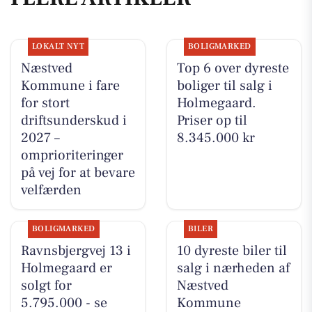
LOKALT NYT
BOLIGMARKED
Næstved
Top 6 over dyreste
Kommune i fare
boliger til salg i
for stort
Holmegaard.
driftsunderskud i
Priser op til
2027 –
8.345.000 kr
omprioriteringer
på vej for at bevare
velfærden
BOLIGMARKED
BILER
Ravnsbjergvej 13 i
10 dyreste biler til
Holmegaard er
salg i nærheden af
solgt for
Næstved
5.795.000 - se
Kommune