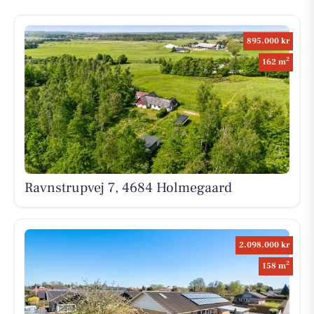
895.000 kr
2
162 m
Ravnstrupvej 7, 4684 Holmegaard
2.098.000 kr
2
158 m