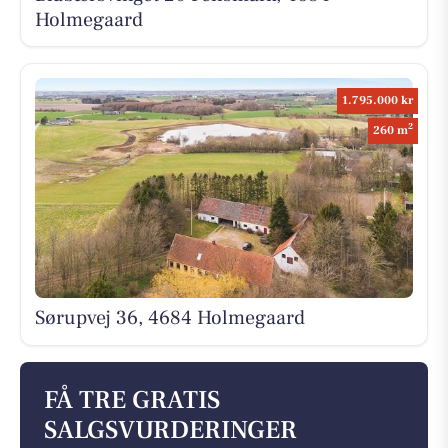
Holmegaard
1.795.000 kr
2
260 m
Sørupvej 36, 4684 Holmegaard
FÅ TRE GRATIS
SALGSVURDERINGER