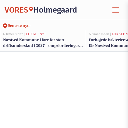
VORES
Holmegaard
Seneste nyt ›
6 timer siden |
LOKALT NYT
6 timer siden |
LOKALT N
Næstved Kommune i fare for stort
Forhøjede bakterier 
driftsunderskud i 2027 – omprioriteringer
får Næstved Kommune 
på vej for at bevare velfærden
badning ved Præstø F