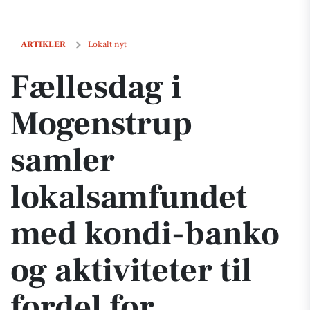
Fællesdag i Mogenstrup samler lokalsamfundet med kondi-banko og ak
ARTIKLER
Lokalt nyt
Fællesdag i
Mogenstrup
samler
lokalsamfundet
med kondi-banko
og aktiviteter til
fordel for