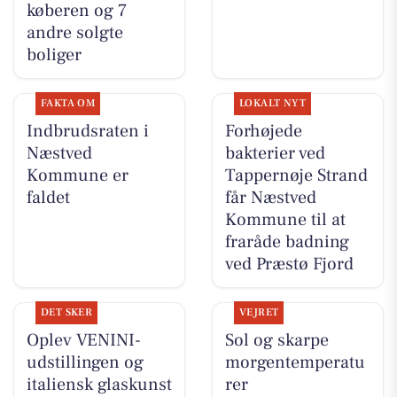
køberen og 7
andre solgte
boliger
FAKTA OM
LOKALT NYT
Indbrudsraten i
Forhøjede
Næstved
bakterier ved
Kommune er
Tappernøje Strand
faldet
får Næstved
Kommune til at
fraråde badning
ved Præstø Fjord
DET SKER
VEJRET
Oplev VENINI-
Sol og skarpe
udstillingen og
morgentemperatu
italiensk glaskunst
rer