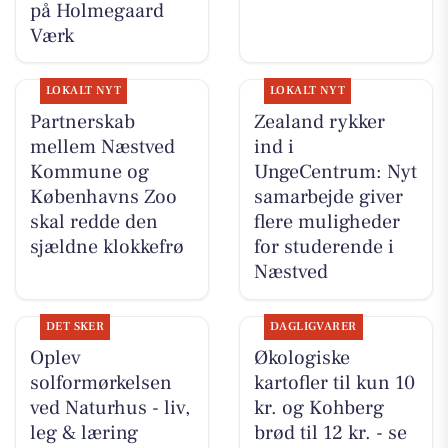
på Holmegaard
Værk
LOKALT NYT
LOKALT NYT
Partnerskab
Zealand rykker
mellem Næstved
ind i
Kommune og
UngeCentrum: Nyt
Københavns Zoo
samarbejde giver
skal redde den
flere muligheder
sjældne klokkefrø
for studerende i
Næstved
DET SKER
DAGLIGVARER
Oplev
Økologiske
solformørkelsen
kartofler til kun 10
ved Naturhus - liv,
kr. og Kohberg
leg & læring
brød til 12 kr. - se