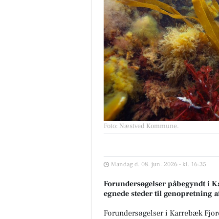
Foto: Næstved Kommune
.
Mandag d. 08. jun. 2026 - kl. 16:35
Forundersøgelser påbegyndt i Ka
egnede steder til genopretning a
Forundersøgelser i Karrebæk Fjor