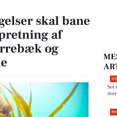
opretning af stenrev i Karrebæk og Dybsø Fjorde
elser skal bane
pretning af
arrebæk og
ME
de
AR
VE
Sol 
mor
BO