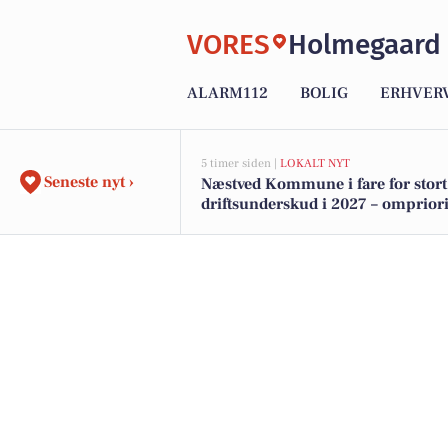
VORES
Holmegaard
ALARM112
BOLIG
ERHVER
5 timer siden |
LOKALT NYT
Seneste nyt ›
Næstved Kommune i fare for stort
driftsunderskud i 2027 – ompriori
på vej for at bevare velfærden