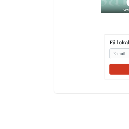
Få loka
Email