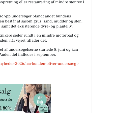
nopretning eller restaurering af mindre stenrev i
ioApp undersøger blandt andet bundens
en består af såsom grus, sand, mudder og sten,
samt det eksisterende dyre- og planteliv.
knikere sejler rundt i en mindre motorbåd og
en, når vejret tillader det.
 del af undersøgelserne startede 8. juni og kan
. Anden del indledes i september.
/nyheder-2026/havbunden-bliver-undersoegt-