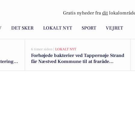
Gratis nyheder fra
dit
lokalområde
V
DET SKER
LOKALT NYT
SPORT
VEJRET
6 timer siden |
LOKALT NYT
Forhøjede bakterier ved Tappernøje Strand
teringer
får Næstved Kommune til at fraråde
badning ved Præstø Fjord