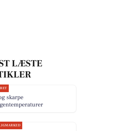
ST LÆSTE
TIKLER
JRET
og skarpe
gentemperaturer
LIGMARKED