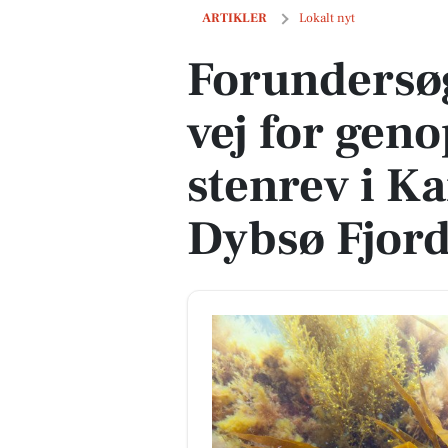
Forundersøgelser skal bane vej for gen
ARTIKLER
Lokalt nyt
Forundersøg
vej for geno
stenrev i K
Dybsø Fjor