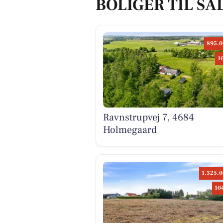
BOLIGER TIL S
895.0
1
Ravnstrupvej 7, 4684
Holmegaard
1.325.0
10