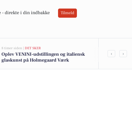
 -
direkte i din indbakke
Tilmeld
8 timer siden |
DET SKER
10 timer siden |
V
‹
›
Oplev VENINI-udstillingen og italiensk
Sol og skar
glaskunst på Holmegaard Værk