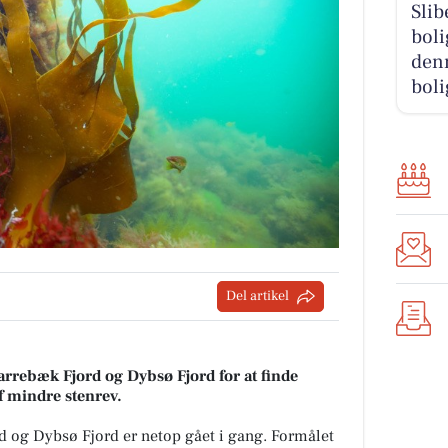
Slib
boli
den
boli
Del artikel
rrebæk Fjord og Dybsø Fjord for at finde
f mindre stenrev.
d og Dybsø Fjord er netop gået i gang. Formålet