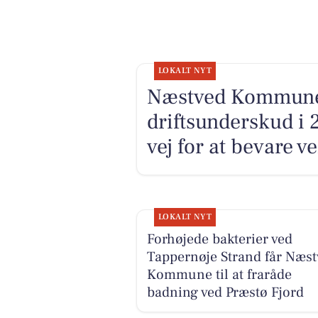
LOKALT NYT
Næstved Kommune i
driftsunderskud i 
vej for at bevare v
LOKALT NYT
Forhøjede bakterier ved
Tappernøje Strand får Næst
Kommune til at fraråde
badning ved Præstø Fjord