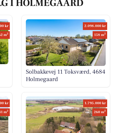
ALG I HOLMEGAARD
00 kr
2.098.000 kr
2
2
62 m
158 m
Solbakkevej 11 Toksværd, 4684
Holmegaard
00 kr
1.795.000 kr
2
2
41 m
260 m