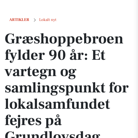
Græshoppebroen fylder 90 år: Et vartegn og samlingspunkt for lokal
ARTIKLER
Lokalt nyt
Græshoppebroen
fylder 90 år: Et
vartegn og
samlingspunkt for
lokalsamfundet
fejres på
Grundlovsdag