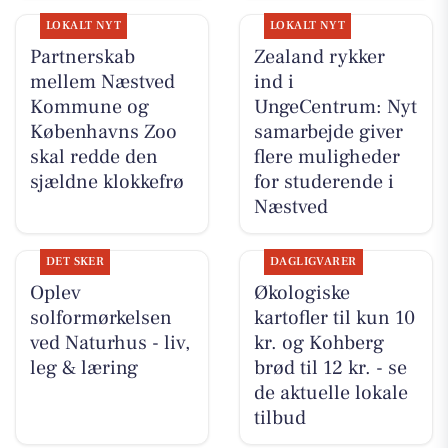
LOKALT NYT
LOKALT NYT
Partnerskab
Zealand rykker
mellem Næstved
ind i
Kommune og
UngeCentrum: Nyt
Københavns Zoo
samarbejde giver
skal redde den
flere muligheder
sjældne klokkefrø
for studerende i
Næstved
DET SKER
DAGLIGVARER
Oplev
Økologiske
solformørkelsen
kartofler til kun 10
ved Naturhus - liv,
kr. og Kohberg
leg & læring
brød til 12 kr. - se
de aktuelle lokale
tilbud