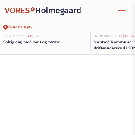
VORES
Holmegaard
Seneste nyt ›
3 timer siden |
VEJRET
07-08-2026 09:18 |
LOKA
Solrig dag med kant og varme
Næstved Kommune i fa
driftsunderskud i 202
på vej for at bevare v