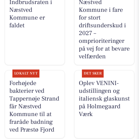
Indbrudsraten i
Næstved
Næstved
Kommune i fare
Kommune er
for stort
faldet
driftsunderskud i
2027 –
omprioriteringer
på vej for at bevare
velfærden
LOKALT NYT
DET SKER
Forhøjede
Oplev VENINI-
bakterier ved
udstillingen og
Tappernøje Strand
italiensk glaskunst
får Næstved
på Holmegaard
Kommune til at
Værk
fraråde badning
ved Præstø Fjord