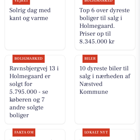
VEJRET
BOLIGMARKED
Solrig dag med
Top 6 over dyreste
kant og varme
boliger til salg i
Holmegaard.
Priser op til
8.345.000 kr
BOLIGMARKED
BILER
Ravnsbjergvej 13 i
10 dyreste biler til
Holmegaard er
salg i nærheden af
solgt for
Næstved
5.795.000 - se
Kommune
køberen og 7
andre solgte
boliger
FAKTA OM
LOKALT NYT