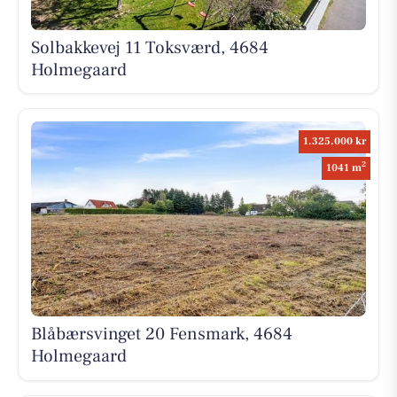
Solbakkevej 11 Toksværd, 4684
Holmegaard
1.325.000 kr
2
1041 m
Blåbærsvinget 20 Fensmark, 4684
Holmegaard