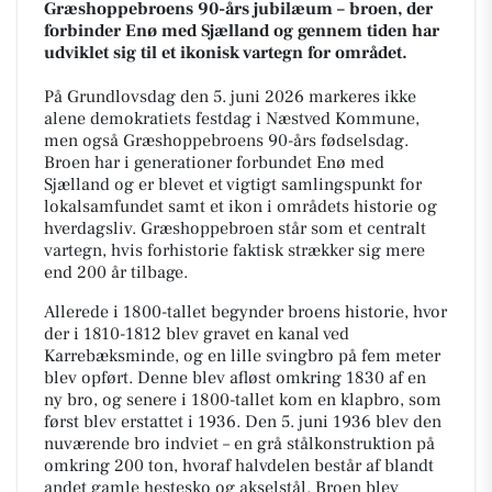
Græshoppebroens 90-års jubilæum – broen, der
forbinder Enø med Sjælland og gennem tiden har
udviklet sig til et ikonisk vartegn for området.
På Grundlovsdag den 5. juni 2026 markeres ikke
alene demokratiets festdag i Næstved Kommune,
men også Græshoppebroens 90-års fødselsdag.
Broen har i generationer forbundet Enø med
Sjælland og er blevet et vigtigt samlingspunkt for
lokalsamfundet samt et ikon i områdets historie og
hverdagsliv. Græshoppebroen står som et centralt
vartegn, hvis forhistorie faktisk strækker sig mere
end 200 år tilbage.
Allerede i 1800-tallet begynder broens historie, hvor
der i 1810-1812 blev gravet en kanal ved
Karrebæksminde, og en lille svingbro på fem meter
blev opført. Denne blev afløst omkring 1830 af en
ny bro, og senere i 1800-tallet kom en klapbro, som
først blev erstattet i 1936. Den 5. juni 1936 blev den
nuværende bro indviet – en grå stålkonstruktion på
omkring 200 ton, hvoraf halvdelen består af blandt
andet gamle hestesko og akselstål. Broen blev