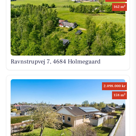
2
162 m
Ravnstrupvej 7, 4684 Holmegaard
2.098.000 kr
2
158 m