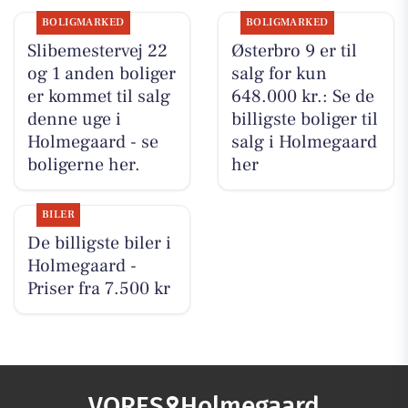
BOLIGMARKED
BOLIGMARKED
Slibemestervej 22
Østerbro 9 er til
og 1 anden boliger
salg for kun
er kommet til salg
648.000 kr.: Se de
denne uge i
billigste boliger til
Holmegaard - se
salg i Holmegaard
boligerne her.
her
BILER
De billigste biler i
Holmegaard -
Priser fra 7.500 kr
VORES
Holmegaard