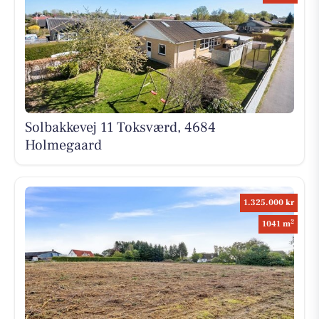
Solbakkevej 11 Toksværd, 4684
Holmegaard
1.325.000 kr
2
1041 m