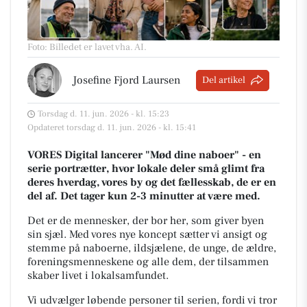
Foto: Billedet er lavet vha. AI
.
Josefine Fjord Laursen
Del artikel
Torsdag d. 11. jun. 2026 - kl. 15:23
Opdateret torsdag d. 11. jun. 2026 - kl. 15:41
VORES Digital lancerer "Mød dine naboer" - en
serie portrætter, hvor lokale deler små glimt fra
deres hverdag, vores by og det fællesskab, de er en
del af. Det tager kun 2-3 minutter at være med.
Det er de mennesker, der bor her, som giver byen
sin sjæl.
Med vores nye koncept sætter vi ansigt og
stemme på naboerne, ildsjælene, de unge, de ældre,
foreningsmenneskene og alle dem, der tilsammen
skaber livet i lokalsamfundet.
Vi udvælger løbende personer til serien, fordi vi tror