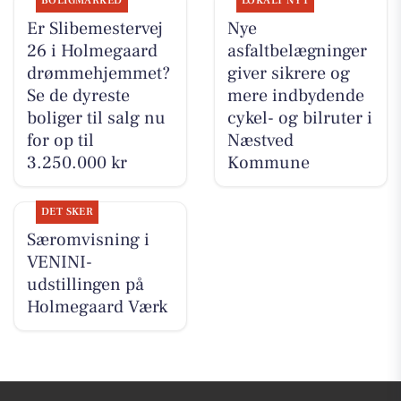
BOLIGMARKED
LOKALT NYT
Er Slibemestervej
Nye
26 i Holmegaard
asfaltbelægninger
drømmehjemmet?
giver sikrere og
Se de dyreste
mere indbydende
boliger til salg nu
cykel- og bilruter i
for op til
Næstved
3.250.000 kr
Kommune
DET SKER
Særomvisning i
VENINI-
udstillingen på
Holmegaard Værk