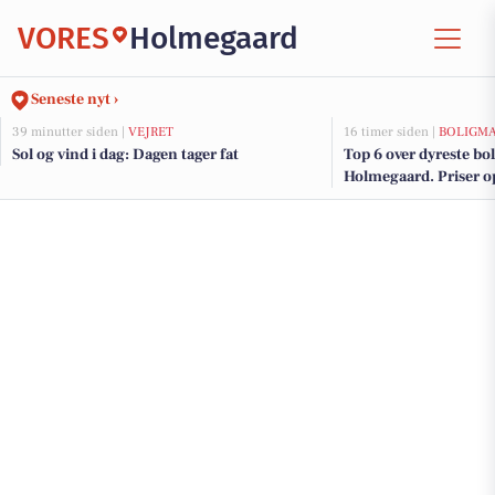
VORES
Holmegaard
Seneste nyt ›
39 minutter siden |
VEJRET
16 timer siden |
BOLIGM
Sol og vind i dag: Dagen tager fat
Top 6 over dyreste boli
Holmegaard. Priser op