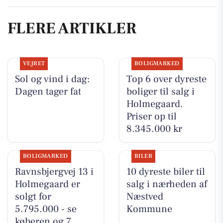
FLERE ARTIKLER
VEJRET
BOLIGMARKED
Sol og vind i dag:
Top 6 over dyreste
Dagen tager fat
boliger til salg i
Holmegaard.
Priser op til
8.345.000 kr
BOLIGMARKED
BILER
Ravnsbjergvej 13 i
10 dyreste biler til
Holmegaard er
salg i nærheden af
solgt for
Næstved
5.795.000 - se
Kommune
køberen og 7