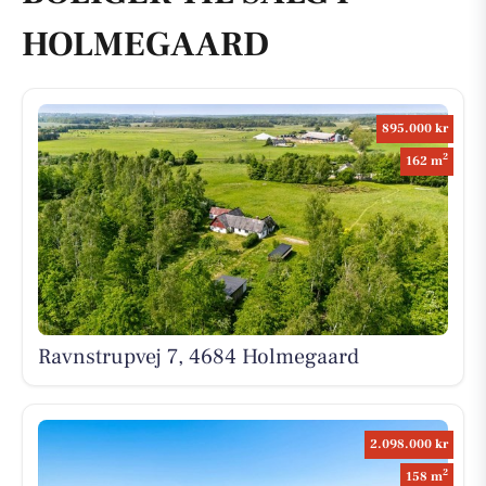
HOLMEGAARD
895.000 kr
2
162 m
Ravnstrupvej 7, 4684 Holmegaard
2.098.000 kr
2
158 m