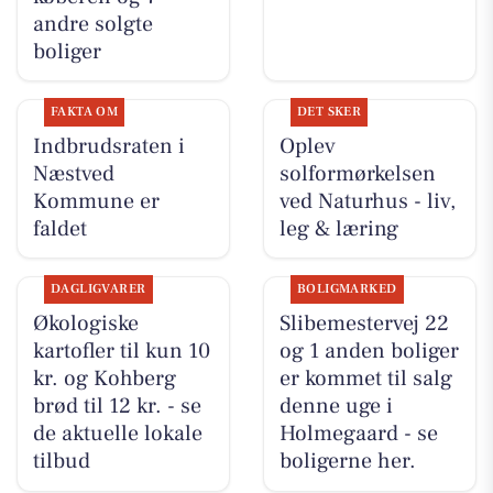
andre solgte
boliger
FAKTA OM
DET SKER
Indbrudsraten i
Oplev
Næstved
solformørkelsen
Kommune er
ved Naturhus - liv,
faldet
leg & læring
DAGLIGVARER
BOLIGMARKED
Økologiske
Slibemestervej 22
kartofler til kun 10
og 1 anden boliger
kr. og Kohberg
er kommet til salg
brød til 12 kr. - se
denne uge i
de aktuelle lokale
Holmegaard - se
tilbud
boligerne her.