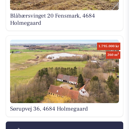
Blåbærsvinget 20 Fensmark, 4684
Holmegaard
1.795.000 kr
2
260 m
Sørupvej 36, 4684 Holmegaard