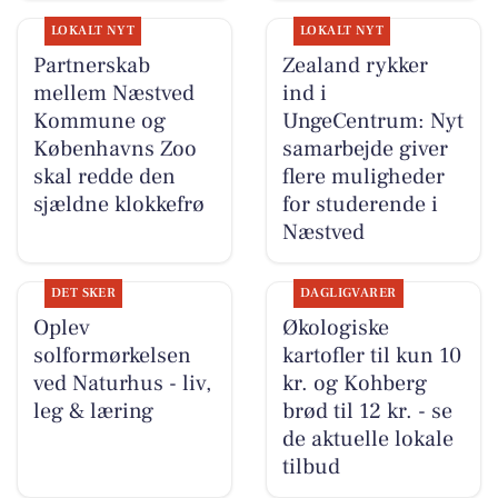
LOKALT NYT
LOKALT NYT
Partnerskab
Zealand rykker
mellem Næstved
ind i
Kommune og
UngeCentrum: Nyt
Københavns Zoo
samarbejde giver
skal redde den
flere muligheder
sjældne klokkefrø
for studerende i
Næstved
DET SKER
DAGLIGVARER
Oplev
Økologiske
solformørkelsen
kartofler til kun 10
ved Naturhus - liv,
kr. og Kohberg
leg & læring
brød til 12 kr. - se
de aktuelle lokale
tilbud