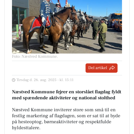
Foto: Næstved Kommune
.
Del artikel
Tirsdag d. 26. aug. 2025 - kl. 15:11
Næstved Kommune fejrer en storslået flagdag fyldt
med spændende aktiviteter og national stolthed
Næstved Kommune inviterer store som små til en
festlig markering af flagdagen, som er sat til at byde
på hesteoptog, børneaktiviteter og respektfulde
hyldesttalere.