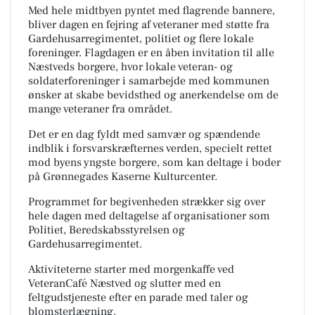
Med hele midtbyen pyntet med flagrende bannere,
bliver dagen en fejring af veteraner med støtte fra
Gardehusarregimentet, politiet og flere lokale
foreninger. Flagdagen er en åben invitation til alle
Næstveds borgere, hvor lokale veteran- og
soldaterforeninger i samarbejde med kommunen
ønsker at skabe bevidsthed og anerkendelse om de
mange veteraner fra området.
Det er en dag fyldt med samvær og spændende
indblik i forsvarskræfternes verden, specielt rettet
mod byens yngste borgere, som kan deltage i boder
på Grønnegades Kaserne Kulturcenter.
Programmet for begivenheden strækker sig over
hele dagen med deltagelse af organisationer som
Politiet, Beredskabsstyrelsen og
Gardehusarregimentet.
Aktiviteterne starter med morgenkaffe ved
VeteranCafé Næstved og slutter med en
feltgudstjeneste efter en parade med taler og
blomsterlægning.