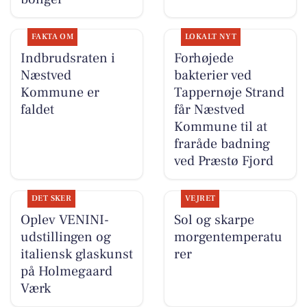
FAKTA OM
LOKALT NYT
Indbrudsraten i
Forhøjede
Næstved
bakterier ved
Kommune er
Tappernøje Strand
faldet
får Næstved
Kommune til at
fraråde badning
ved Præstø Fjord
DET SKER
VEJRET
Oplev VENINI-
Sol og skarpe
udstillingen og
morgentemperatu
italiensk glaskunst
rer
på Holmegaard
Værk