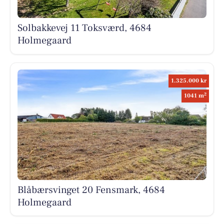
Solbakkevej 11 Toksværd, 4684
Holmegaard
1.325.000 kr
2
1041 m
Blåbærsvinget 20 Fensmark, 4684
Holmegaard