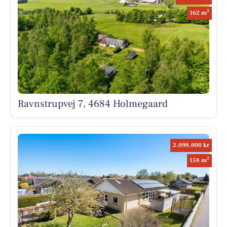
2
162 m
Ravnstrupvej 7, 4684 Holmegaard
2.098.000 kr
2
158 m