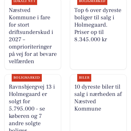
LOKALT NYT
BOLIGMARKED
Næstved
Top 6 over dyreste
Kommune i fare
boliger til salg i
for stort
Holmegaard.
driftsunderskud i
Priser op til
2027 –
8.345.000 kr
omprioriteringer
på vej for at bevare
velfærden
BOLIGMARKED
BILER
Ravnsbjergvej 13 i
10 dyreste biler til
Holmegaard er
salg i nærheden af
solgt for
Næstved
5.795.000 - se
Kommune
køberen og 7
andre solgte
boliger