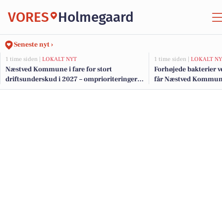
VORES
Holmegaard
Seneste nyt ›
1 time siden |
LOKALT NYT
1 time siden |
LOKALT NY
Næstved Kommune i fare for stort
Forhøjede bakterier 
driftsunderskud i 2027 – omprioriteringer
får Næstved Kommune 
på vej for at bevare velfærden
badning ved Præstø F