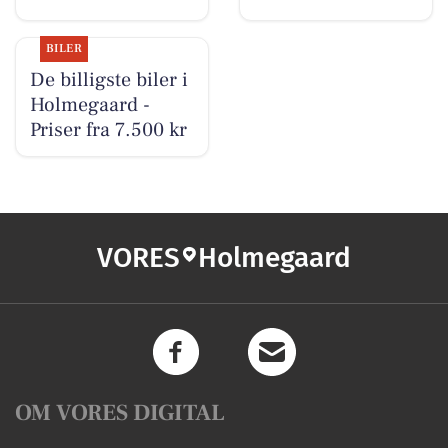
BILER
De billigste biler i
Holmegaard -
Priser fra 7.500 kr
VORES
Holmegaard
OM VORES DIGITAL