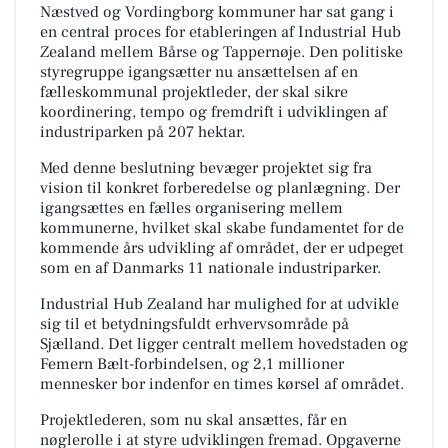
Næstved og Vordingborg kommuner har sat gang i
en central proces for etableringen af Industrial Hub
Zealand mellem Bårse og Tappernøje. Den politiske
styregruppe igangsætter nu ansættelsen af en
fælleskommunal projektleder, der skal sikre
koordinering, tempo og fremdrift i udviklingen af
industriparken på 207 hektar.
Med denne beslutning bevæger projektet sig fra
vision til konkret forberedelse og planlægning. Der
igangsættes en fælles organisering mellem
kommunerne, hvilket skal skabe fundamentet for de
kommende års udvikling af området, der er udpeget
som en af Danmarks 11 nationale industriparker.
Industrial Hub Zealand har mulighed for at udvikle
sig til et betydningsfuldt erhvervsområde på
Sjælland. Det ligger centralt mellem hovedstaden og
Femern Bælt-forbindelsen, og 2,1 millioner
mennesker bor indenfor en times kørsel af området.
Projektlederen, som nu skal ansættes, får en
nøglerolle i at styre udviklingen fremad. Opgaverne