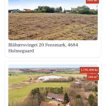
1041 m
Blåbærsvinget 20 Fensmark, 4684
Holmegaard
1.795.000 kr
2
260 m