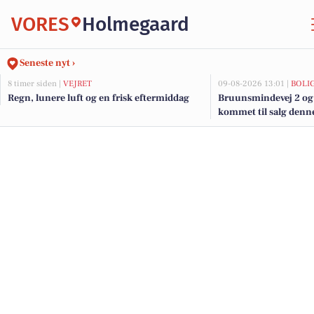
VORES
Holmegaard
Seneste nyt ›
8 timer siden |
VEJRET
09-08-2026 13:01 |
BOLI
Regn, lunere luft og en frisk eftermiddag
Bruunsmindevej 2 og 
kommet til salg denne
boligerne her.