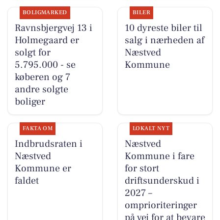
BOLIGMARKED
BILER
Ravnsbjergvej 13 i
10 dyreste biler til
Holmegaard er
salg i nærheden af
solgt for
Næstved
5.795.000 - se
Kommune
køberen og 7
andre solgte
boliger
FAKTA OM
LOKALT NYT
Indbrudsraten i
Næstved
Næstved
Kommune i fare
Kommune er
for stort
faldet
driftsunderskud i
2027 –
omprioriteringer
på vej for at bevare