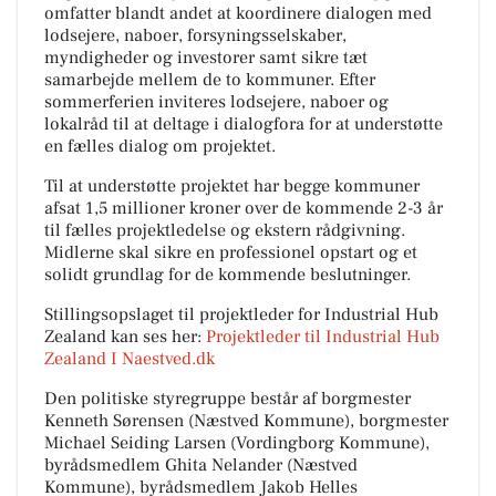
omfatter blandt andet at koordinere dialogen med
lodsejere, naboer, forsyningsselskaber,
myndigheder og investorer samt sikre tæt
samarbejde mellem de to kommuner. Efter
sommerferien inviteres lodsejere, naboer og
lokalråd til at deltage i dialogfora for at understøtte
en fælles dialog om projektet.
Til at understøtte projektet har begge kommuner
afsat 1,5 millioner kroner over de kommende 2-3 år
til fælles projektledelse og ekstern rådgivning.
Midlerne skal sikre en professionel opstart og et
solidt grundlag for de kommende beslutninger.
Stillingsopslaget til projektleder for Industrial Hub
Zealand kan ses her:
Projektleder til Industrial Hub
Zealand I Naestved.dk
Den politiske styregruppe består af borgmester
Kenneth Sørensen (Næstved Kommune), borgmester
Michael Seiding Larsen (Vordingborg Kommune),
byrådsmedlem Ghita Nelander (Næstved
Kommune), byrådsmedlem Jakob Helles