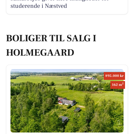
studerende i Næstved
BOLIGER TIL SALG I
HOLMEGAARD
895.000 kr
2
162 m