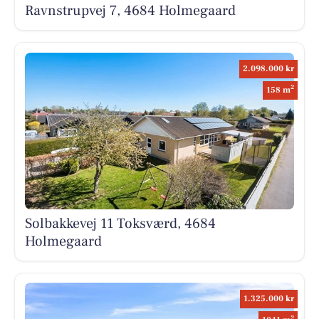
Ravnstrupvej 7, 4684 Holmegaard
2.098.000 kr
2
158 m
Solbakkevej 11 Toksværd, 4684
Holmegaard
1.325.000 kr
2