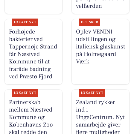
velfærden
LOKALT NYT
DET SKER
Forhøjede
Oplev VENINI-
bakterier ved
udstillingen og
Tappernøje Strand
italiensk glaskunst
får Næstved
på Holmegaard
Kommune til at
Værk
fraråde badning
ved Præstø Fjord
LOKALT NYT
LOKALT NYT
Partnerskab
Zealand rykker
mellem Næstved
ind i
Kommune og
UngeCentrum: Nyt
Københavns Zoo
samarbejde giver
skal redde den
flere muligheder