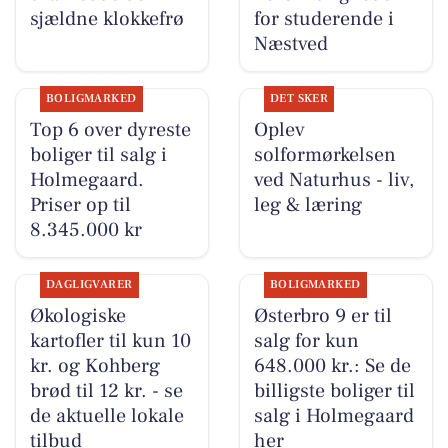
sjældne klokkefrø
for studerende i
Næstved
BOLIGMARKED
DET SKER
Top 6 over dyreste
Oplev
boliger til salg i
solformørkelsen
Holmegaard.
ved Naturhus - liv,
Priser op til
leg & læring
8.345.000 kr
DAGLIGVARER
BOLIGMARKED
Økologiske
Østerbro 9 er til
kartofler til kun 10
salg for kun
kr. og Kohberg
648.000 kr.: Se de
brød til 12 kr. - se
billigste boliger til
de aktuelle lokale
salg i Holmegaard
tilbud
her