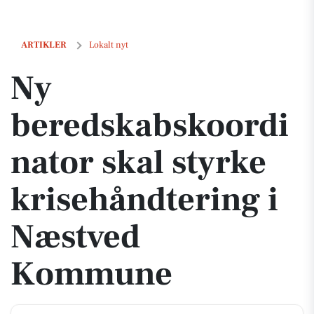
Ny beredskabskoordinator skal styrke krisehåndtering i Næstved 
ARTIKLER
Lokalt nyt
Ny
beredskabskoordi
nator skal styrke
krisehåndtering i
Næstved
Kommune