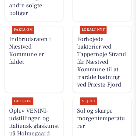
andre solgte
boliger
FAKTA OM
LOKALT NYT
Indbrudsraten i
Forhøjede
Næstved
bakterier ved
Kommune er
Tappernøje Strand
faldet
får Næstved
Kommune til at
fraråde badning
ved Præstø Fjord
DET SKER
VEJRET
Oplev VENINI-
Sol og skarpe
udstillingen og
morgentemperatu
italiensk glaskunst
rer
på Holmegaard