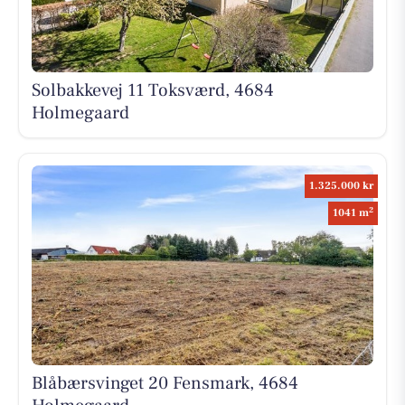
Solbakkevej 11 Toksværd, 4684
Holmegaard
1.325.000 kr
2
1041 m
Blåbærsvinget 20 Fensmark, 4684