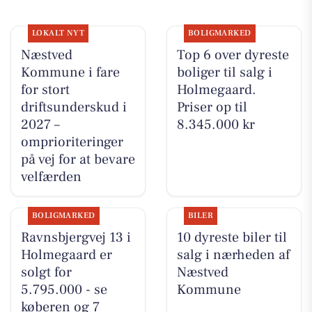
LOKALT NYT
BOLIGMARKED
Næstved
Top 6 over dyreste
Kommune i fare
boliger til salg i
for stort
Holmegaard.
driftsunderskud i
Priser op til
2027 –
8.345.000 kr
omprioriteringer
på vej for at bevare
velfærden
BOLIGMARKED
BILER
Ravnsbjergvej 13 i
10 dyreste biler til
Holmegaard er
salg i nærheden af
solgt for
Næstved
5.795.000 - se
Kommune
køberen og 7