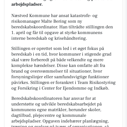
arbejdspladser.
Næstved Kommune har ansat katastrofe- og
risikomanager Malte Bering som ny
beredskabskoordinator. Han tiltrådte stillingen den
1. april og får til opgave at styrke kommunens
interne beredskab og krisehåndtering.
Stillingen er oprettet som led i et øget fokus på
beredskab i en tid, hvor kommuner i stigende grad
skal være forberedt på både velkendte og mere
komplekse hændelser. Disse kan omfatte alt fra
brand og oversvømmelser til situationer, hvor
forsyningslinjer eller samfundsvigtige funktioner
påvirkes. Stillingen er forankret i Team Risikostyring
og Forsikring i Center for Ejendomme og Indkøb.
Beredskabskoordinatoren har ansvar for at
understøtte og udvikle beredskabsarbejdet på
kommunens egne matrikler, herunder skoler,
dagtilbud, plejecentre og kommunale
arbejdspladser. Opgaven indebærer planlægning,
træning og øvelser på tværs af organisationen, så