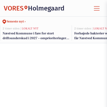
VORES
Holmegaard
Seneste nyt ›
2 timer siden |
LOKALT NYT
2 timer siden |
LOKALT N
Næstved Kommune i fare for stort
Forhøjede bakterier 
driftsunderskud i 2027 – omprioriteringer
får Næstved Kommune 
på vej for at bevare velfærden
badning ved Præstø F