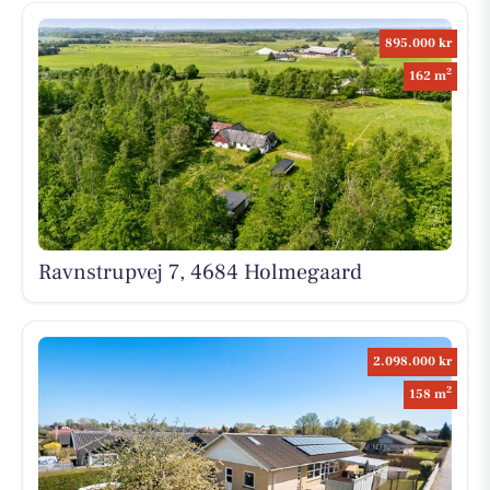
895.000 kr
2
162 m
Ravnstrupvej 7, 4684 Holmegaard
2.098.000 kr
2
158 m