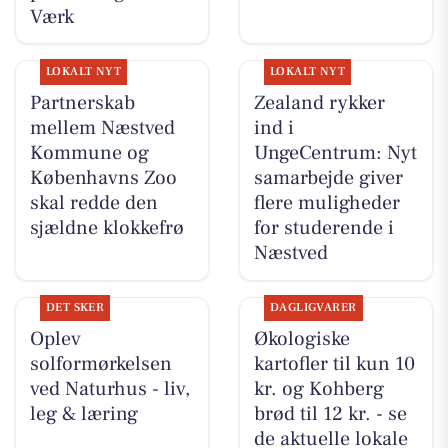
Værk
LOKALT NYT
LOKALT NYT
Partnerskab
Zealand rykker
mellem Næstved
ind i
Kommune og
UngeCentrum: Nyt
Københavns Zoo
samarbejde giver
skal redde den
flere muligheder
sjældne klokkefrø
for studerende i
Næstved
DET SKER
DAGLIGVARER
Oplev
Økologiske
solformørkelsen
kartofler til kun 10
ved Naturhus - liv,
kr. og Kohberg
leg & læring
brød til 12 kr. - se
de aktuelle lokale