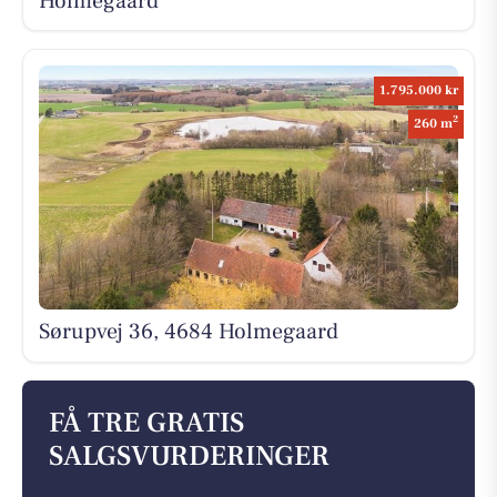
Holmegaard
1.795.000 kr
2
260 m
Sørupvej 36, 4684 Holmegaard
FÅ TRE GRATIS
SALGSVURDERINGER