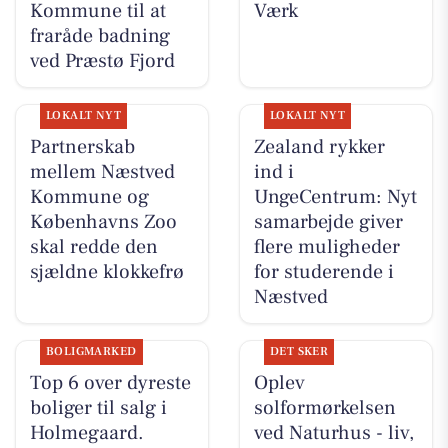
Kommune til at
Værk
fraråde badning
ved Præstø Fjord
LOKALT NYT
LOKALT NYT
Partnerskab
Zealand rykker
mellem Næstved
ind i
Kommune og
UngeCentrum: Nyt
Københavns Zoo
samarbejde giver
skal redde den
flere muligheder
sjældne klokkefrø
for studerende i
Næstved
BOLIGMARKED
DET SKER
Top 6 over dyreste
Oplev
boliger til salg i
solformørkelsen
Holmegaard.
ved Naturhus - liv,