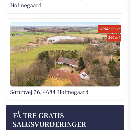
Holmegaard
1.795.000 kr
2
260 m
Sørupvej 36, 4684 Holmegaard
FÅ TRE GRATIS
SALGSVURDERINGER