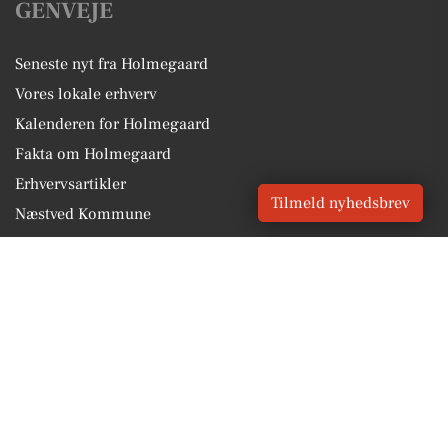
GENVEJE
Seneste nyt fra Holmegaard
Vores lokale erhverv
Kalenderen for Holmegaard
Fakta om Holmegaard
Erhvervsartikler
Tilmeld nyhedsbrev
Næstved Kommune
Få en gratis salgsvurdering
Sponsoreret indhold
Vores Digital © 2026
Kontakt VORES Digital
CVR: 41179082