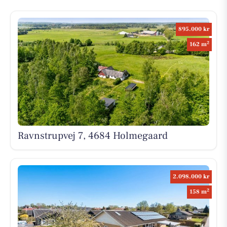
895.000 kr
2
162 m
Ravnstrupvej 7, 4684 Holmegaard
2.098.000 kr
2
158 m