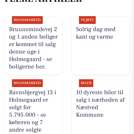
BOLIGMARKED
VEJRET
Bruunsmindevej 2
Solrig dag med
og 1 anden boliger
kant og varme
er kommet til salg
denne uge i
Holmegaard - se
boligerne her.
BOLIGMARKED
BILER
Ravnsbjergvej 13 i
10 dyreste biler til
Holmegaard er
salg i nærheden af
solgt for
Næstved
5.795.000 - se
Kommune
køberen og 7
andre solgte