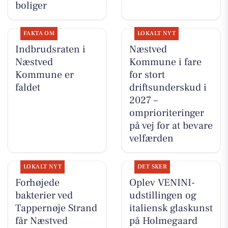
boliger
FAKTA OM
LOKALT NYT
Indbrudsraten i
Næstved
Næstved
Kommune i fare
Kommune er
for stort
faldet
driftsunderskud i
2027 –
omprioriteringer
på vej for at bevare
velfærden
LOKALT NYT
DET SKER
Forhøjede
Oplev VENINI-
bakterier ved
udstillingen og
Tappernøje Strand
italiensk glaskunst
får Næstved
på Holmegaard