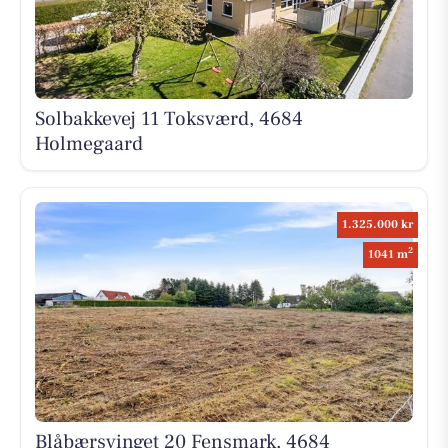
Solbakkevej 11 Toksværd, 4684
Holmegaard
1.325.000 kr
2
1041 m
Blåbærsvinget 20 Fensmark, 4684