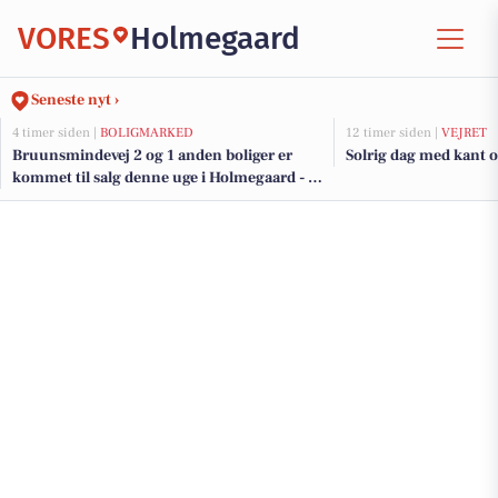
VORES
Holmegaard
Seneste nyt ›
4 timer siden |
BOLIGMARKED
12 timer siden |
VEJRET
Bruunsmindevej 2 og 1 anden boliger er
Solrig dag med kant 
kommet til salg denne uge i Holmegaard - se
boligerne her.