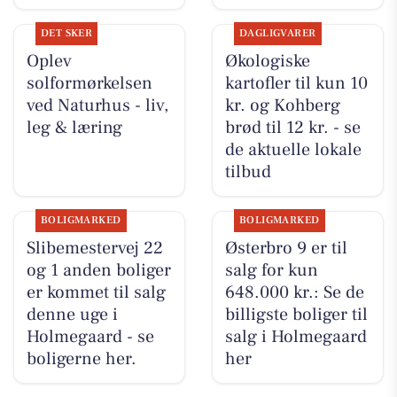
DET SKER
DAGLIGVARER
Oplev
Økologiske
solformørkelsen
kartofler til kun 10
ved Naturhus - liv,
kr. og Kohberg
leg & læring
brød til 12 kr. - se
de aktuelle lokale
tilbud
BOLIGMARKED
BOLIGMARKED
Slibemestervej 22
Østerbro 9 er til
og 1 anden boliger
salg for kun
er kommet til salg
648.000 kr.: Se de
denne uge i
billigste boliger til
Holmegaard - se
salg i Holmegaard
boligerne her.
her