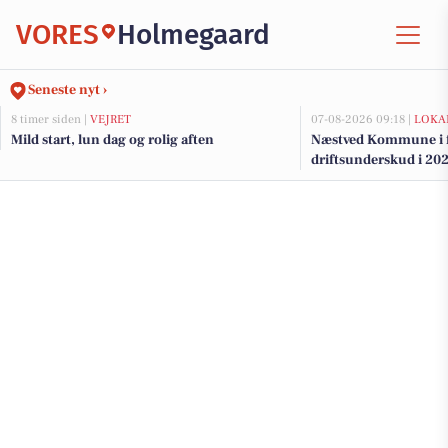
VORES
Holmegaard
Seneste nyt ›
8 timer siden |
VEJRET
07-08-2026 09:18 |
LOKA
Mild start, lun dag og rolig aften
Næstved Kommune i fa
driftsunderskud i 202
på vej for at bevare v