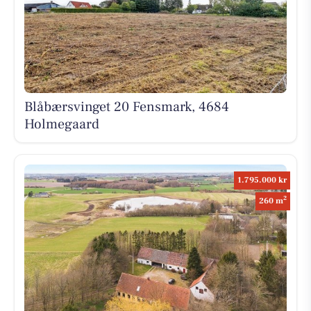
Blåbærsvinget 20 Fensmark, 4684
Holmegaard
1.795.000 kr
2
260 m