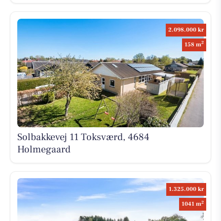
2.098.000 kr
2
158 m
Solbakkevej 11 Toksværd, 4684
Holmegaard
1.325.000 kr
2
1041 m