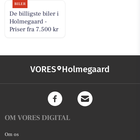
BILER
De billigste biler i
Holmegaard -
Priser fra 7.500 kr
VORES
Holmegaard
OM VORES DIGITAL
Om os