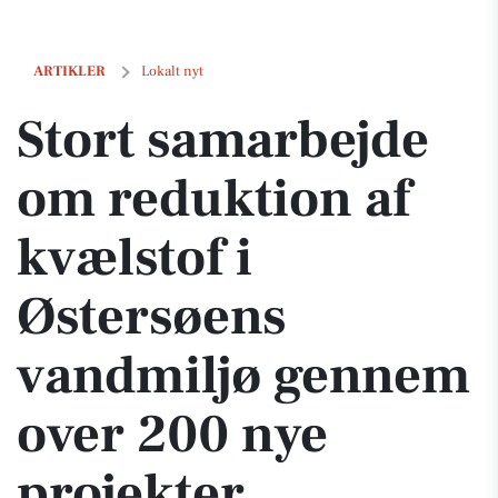
Stort samarbejde om reduktion af kvælstof i Østersøens vandmiljø g
ARTIKLER
Lokalt nyt
Stort samarbejde
om reduktion af
kvælstof i
Østersøens
vandmiljø gennem
over 200 nye
projekter