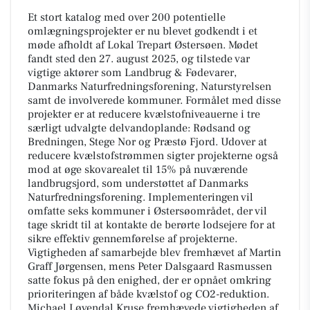
Et stort katalog med over 200 potentielle
omlægningsprojekter er nu blevet godkendt i et
møde afholdt af Lokal Trepart Østersøen. Mødet
fandt sted den 27. august 2025, og tilstede var
vigtige aktører som Landbrug & Fødevarer,
Danmarks Naturfredningsforening, Naturstyrelsen
samt de involverede kommuner. Formålet med disse
projekter er at reducere kvælstofniveauerne i tre
særligt udvalgte delvandoplande: Rødsand og
Bredningen, Stege Nor og Præstø Fjord. Udover at
reducere kvælstofstrømmen sigter projekterne også
mod at øge skovarealet til 15% på nuværende
landbrugsjord, som understøttet af Danmarks
Naturfredningsforening. Implementeringen vil
omfatte seks kommuner i Østersøområdet, der vil
tage skridt til at kontakte de berørte lodsejere for at
sikre effektiv gennemførelse af projekterne.
Vigtigheden af samarbejde blev fremhævet af Martin
Graff Jørgensen, mens Peter Dalsgaard Rasmussen
satte fokus på den enighed, der er opnået omkring
prioriteringen af både kvælstof og CO2-reduktion.
Michael Løvendal Kruse fremhævede vigtigheden af