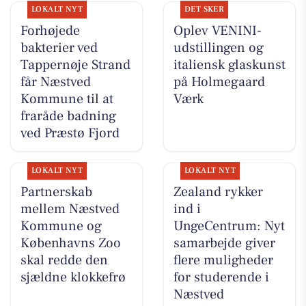
LOKALT NYT
DET SKER
Forhøjede
Oplev VENINI-
bakterier ved
udstillingen og
Tappernøje Strand
italiensk glaskunst
får Næstved
på Holmegaard
Kommune til at
Værk
fraråde badning
ved Præstø Fjord
LOKALT NYT
LOKALT NYT
Partnerskab
Zealand rykker
mellem Næstved
ind i
Kommune og
UngeCentrum: Nyt
Københavns Zoo
samarbejde giver
skal redde den
flere muligheder
sjældne klokkefrø
for studerende i
Næstved