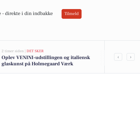
 -
direkte i din indbakke
Tilmeld
2 timer siden |
DET SKER
4 timer siden |
VE
‹
›
Oplev VENINI-udstillingen og italiensk
Sol og skar
glaskunst på Holmegaard Værk