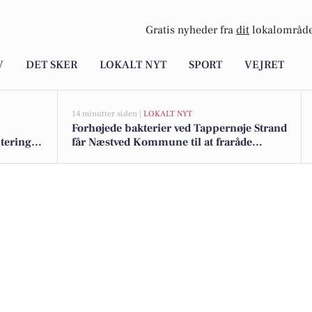
Gratis nyheder fra
dit
lokalområde
V
DET SKER
LOKALT NYT
SPORT
VEJRET
14 minutter siden |
LOKALT NYT
Forhøjede bakterier ved Tappernøje Strand
teringer
får Næstved Kommune til at fraråde
badning ved Præstø Fjord