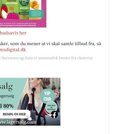
lbudsavis her
ker, som du mener at vi skal samle tilbud fra, så
esdigital.dk
l Sørensen og data er automatisk hentet fra eksterne