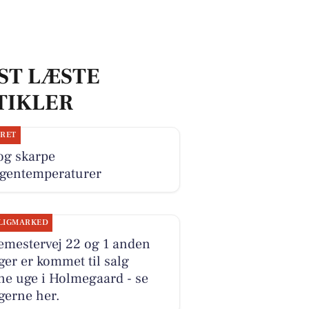
ST LÆSTE
TIKLER
JRET
og skarpe
gentemperaturer
LIGMARKED
emestervej 22 og 1 anden
ger er kommet til salg
ne uge i Holmegaard - se
gerne her.