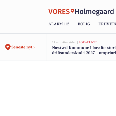
VORES
Holmegaard
ALARM112
BOLIG
ERHVER
11 minutter siden |
LOKALT NYT
Seneste nyt ›
Næstved Kommune i fare for stort
driftsunderskud i 2027 – ompriori
på vej for at bevare velfærden