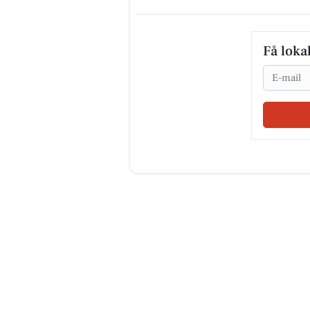
Få loka
Email