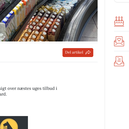
Del artikel
sigt over næstes uges tilbud i
ard
.