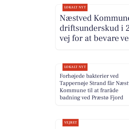
LOKALT NYT
Næstved Kommune i
driftsunderskud i 
vej for at bevare v
LOKALT NYT
Forhøjede bakterier ved
Tappernøje Strand får Næst
Kommune til at fraråde
badning ved Præstø Fjord
VEJRET