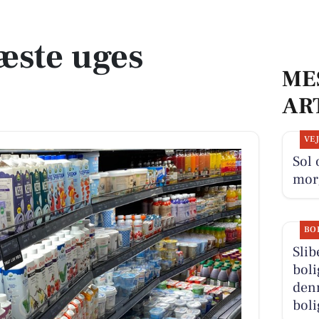
æste uges
ME
AR
VE
Sol 
mor
BO
Slib
boli
den
boli