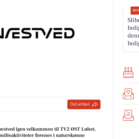
BO
Slib
boli
den
boli
Del artikel
æstved igen velkommen til TV2 ØST Løbet,
ilieaktiviteter forenes i naturskønne