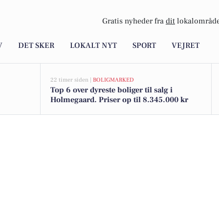
Gratis nyheder fra
dit
lokalområde
V
DET SKER
LOKALT NYT
SPORT
VEJRET
22 timer siden |
BOLIGMARKED
Top 6 over dyreste boliger til salg i
Holmegaard. Priser op til 8.345.000 kr