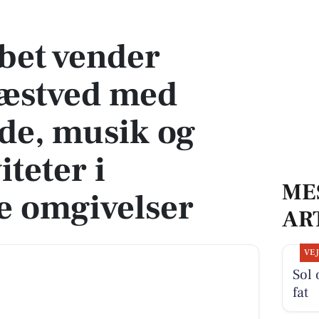
ved med motionsglæde, musik og familieaktiviteter i naturskønne omgivelser
bet vender
 Næstved med
de, musik og
iteter i
ME
e omgivelser
AR
VE
Sol 
fat