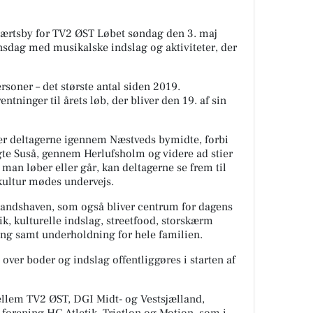
ærtsby for TV2 ØST Løbet søndag den 3. maj
nsdag med musikalske indslag og aktiviteter, der
rsoner – det største antal siden 2019.
ntninger til årets løb, der bliver den 19. af sin
er deltagerne igennem Næstveds bymidte, forbi
agte Suså, gennem Herlufsholm og videre ad stier
an løber eller går, kan deltagerne se frem til
kultur mødes undervejs.
mandshaven, som også bliver centrum for dagens
ik, kulturelle indslag, streetfood, storskærm
ng samt underholdning for hele familien.
over boder og indslag offentliggøres i starten af
llem TV2 ØST, DGI Midt- og Vestsjælland,