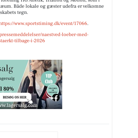
rening HG Atletik, Triatlon og Motion, som i
bilæum. Både lokale og gæster udefra er velkomne
sskabets tegn.
https://www.sportstiming.dk/event/17066
.
/pressemeddelelser/naestved-loeber-med-
taerkt-tilbage-i-2026