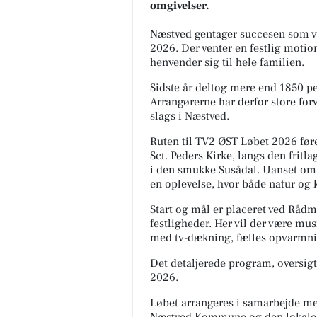
omgivelser.
Næstved gentager succesen som v
2026. Der venter en festlig motio
henvender sig til hele familien.
Sidste år deltog mere end 1850 pe
Arrangørerne har derfor store forve
slags i Næstved.
Ruten til TV2 ØST Løbet 2026 før
Sct. Peders Kirke, langs den fritl
i den smukke Susådal. Uanset om m
en oplevelse, hvor både natur og 
Start og mål er placeret ved Råd
festligheder. Her vil der være mus
med tv-dækning, fælles opvarmni
Det detaljerede program, oversigt 
2026.
Løbet arrangeres i samarbejde me