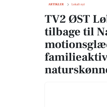
TV2 ØST Løbet vender tilbage til Næst
ARTIKLER
Lokalt nyt
TV2 ØST Lø
tilbage til
motionsglæ
familieaktiv
naturskønn