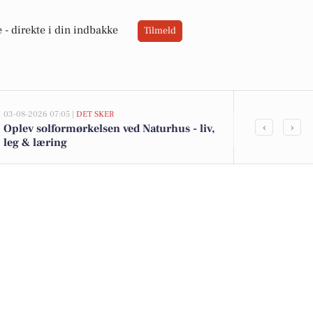
 -
direkte i din indbakke
Tilmeld
03-08-2026 07:05 |
DET SKER
02-08-2026 16:0
‹
›
Oplev solformørkelsen ved Naturhus - liv,
Økologiske ka
leg & læring
Kohberg brød 
lokale tilbud