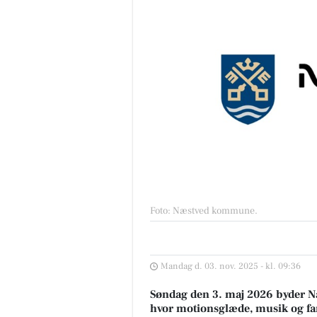
Foto: Næstved kommune
.
Mandag d. 03. nov. 2025 - kl. 09:36
Søndag den 3. maj 2026 byder N
hvor motionsglæde, musik og fam