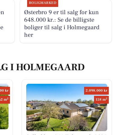
BOLIGMARKED
en
Østerbro 9 er til salg for kun
648.000 kr.: Se de billigste
se
boliger til salg i Holmegaard
her
ALG I HOLMEGAARD
00 kr
2.098.000 kr
2
2
62 m
158 m