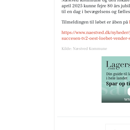
Næstved Kommune og den lokale fo
april 2025 kunne fejre 80 års ju
til en dag i bevægelsens og fælle
Tilmeldingen til løbet er åben på
https://www.naestved.dk/nyheder
succesen-tv2-oest-loebet-vender-s
Kilde: Næstved Kommune