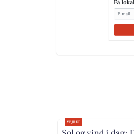
Få loka
Email
VEJRET
Sol og vind i dag: 