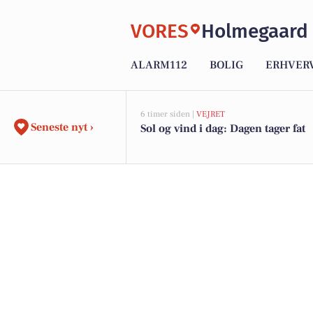
VORES
Holmegaard
ALARM112
BOLIG
ERHVER
6 timer siden |
VEJRET
Seneste nyt ›
Sol og vind i dag: Dagen tager fat