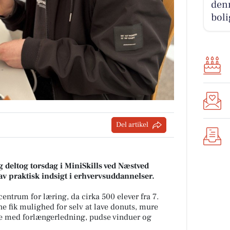
den
boli
Del artikel
 deltog torsdag i MiniSkills ved Næstved
v praktisk indsigt i erhvervsuddannelser.
entrum for læring, da cirka 500 elever fra 7.
ne fik mulighed for selv at lave donuts, mure
åse med forlængerledning, pudse vinduer og