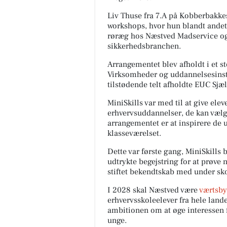
Liv Thuse fra 7.A på Kobberbakkes
workshops, hvor hun blandt ande
røræg hos Næstved Madservice og
sikkerhedsbranchen.
Arrangementet blev afholdt i et st
Virksomheder og uddannelsesinstit
tilstødende telt afholdte EUC Sjæ
MiniSkills var med til at give elev
erhvervsuddannelser, de kan væ
arrangementet er at inspirere de 
klasseværelset.
Dette var første gang, MiniSkills
udtrykte begejstring for at prøve n
stiftet bekendtskab med under sko
I 2028 skal Næstved være
værtsby
erhvervsskoleelever fra hele lande
ambitionen om at øge interessen
unge.