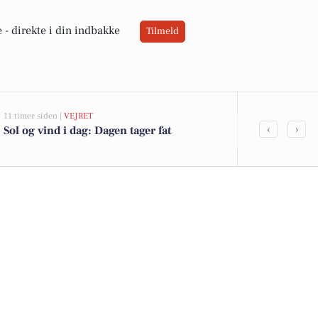
 -
direkte i din indbakke
Tilmeld
11 timer siden |
VEJRET
05-08-2026 13:01
‹
›
Sol og vind i dag: Dagen tager fat
Top 6 over dy
Holmegaard. 