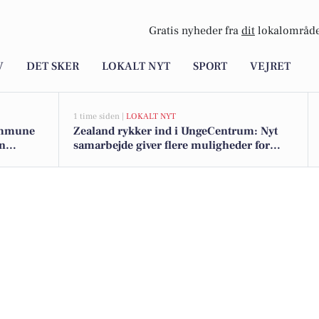
Gratis nyheder fra
dit
lokalområde
V
DET SKER
LOKALT NYT
SPORT
VEJRET
1 time siden |
LOKALT NYT
ommune
Zealand rykker ind i UngeCentrum: Nyt
en
samarbejde giver flere muligheder for
studerende i Næstved