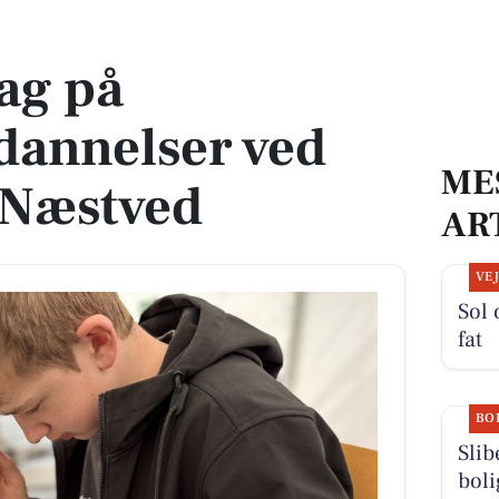
ved MiniSkills i Næstved
ag på
dannelser ved
ME
i Næstved
AR
VE
Sol 
fat
BO
Slib
boli