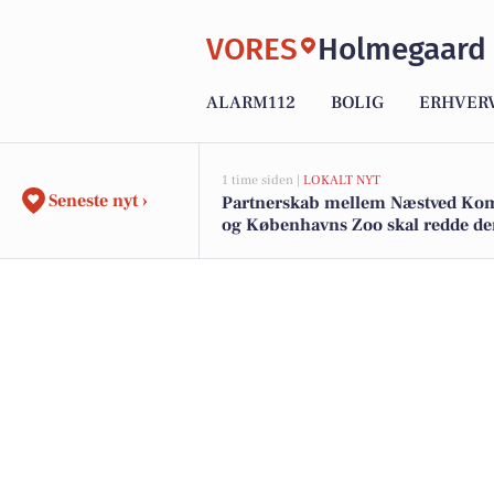
VORES
Holmegaard
ALARM112
BOLIG
ERHVER
1 time siden |
LOKALT NYT
Seneste nyt ›
Partnerskab mellem Næstved K
og Københavns Zoo skal redde d
sjældne klokkefrø