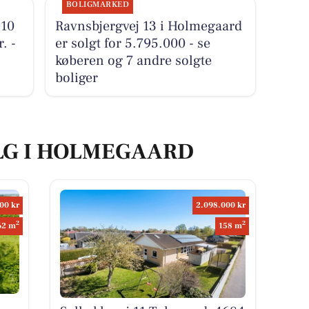
BOLIGMARKED
 10
Ravnsbjergvej 13 i Holmegaard
. -
er solgt for 5.795.000 - se
køberen og 7 andre solgte
boliger
ALG I HOLMEGAARD
00 kr
2.098.000 kr
2
2
62 m
158 m