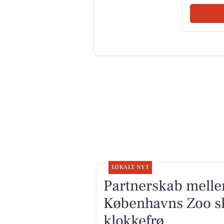
LOKALT NYT
Partnerskab mel
Københavns Zoo sk
klokkefrø