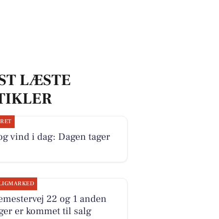
ST LÆSTE
TIKLER
JRET
og vind i dag: Dagen tager
LIGMARKED
emestervej 22 og 1 anden
ger er kommet til salg