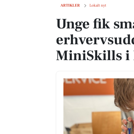
Unge fik smag på erhvervsuddannelser 
ARTIKLER
Lokalt nyt
Unge fik sm
erhvervsud
MiniSkills 