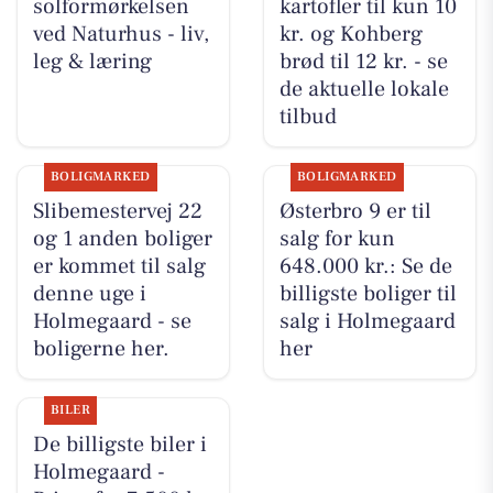
solformørkelsen
kartofler til kun 10
ved Naturhus - liv,
kr. og Kohberg
leg & læring
brød til 12 kr. - se
de aktuelle lokale
tilbud
BOLIGMARKED
BOLIGMARKED
Slibemestervej 22
Østerbro 9 er til
og 1 anden boliger
salg for kun
er kommet til salg
648.000 kr.: Se de
denne uge i
billigste boliger til
Holmegaard - se
salg i Holmegaard
boligerne her.
her
BILER
De billigste biler i
Holmegaard -