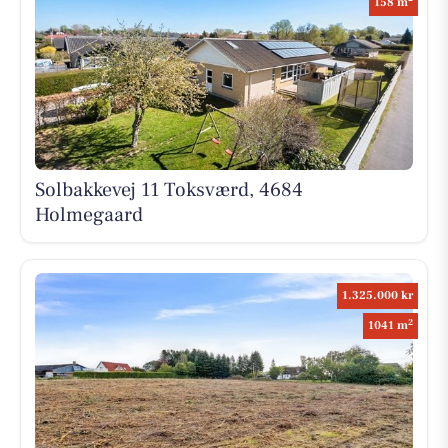
158 m
Solbakkevej 11 Toksværd, 4684
Holmegaard
1.325.000 kr
2
1041 m