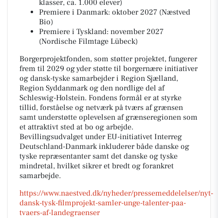
klasser, ca. 1.000 elever)
Premiere i Danmark: oktober 2027 (Næstved
Bio)
Premiere i Tyskland: november 2027
(Nordische Filmtage Lübeck)
Borgerprojektfonden, som støtter projektet, fungerer
frem til 2029 og yder støtte til borgernære initiativer
og dansk-tyske samarbejder i Region Sjælland,
Region Syddanmark og den nordlige del af
Schleswig-Holstein. Fondens formål er at styrke
tillid, forståelse og netværk på tværs af grænsen
samt understøtte oplevelsen af grænseregionen som
et attraktivt sted at bo og arbejde.
Bevillingsudvalget under EU-initiativet Interreg
Deutschland-Danmark inkluderer både danske og
tyske repræsentanter samt det danske og tyske
mindretal, hvilket sikrer et bredt og forankret
samarbejde.
https://www.naestved.dk/nyheder/pressemeddelelser/nyt-
dansk-tysk-filmprojekt-samler-unge-talenter-paa-
tvaers-af-landegraenser