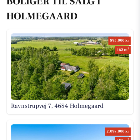
BOLIGER TIL SALG I
HOLMEGAARD
895.000 kr
2
162 m
Ravnstrupvej 7, 4684 Holmegaard
2.098.000 kr
2