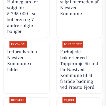
Holmegaard er
salg i nærheden af
solgt for
Næstved
5.795.000 - se
Kommune
køberen og 7
andre solgte
boliger
FAKTA OM
LOKALT NYT
Indbrudsraten i
Forhøjede
Næstved
bakterier ved
Kommune er
Tappernøje Strand
faldet
får Næstved
Kommune til at
fraråde badning
ved Præstø Fjord
DET SKER
VEJRET