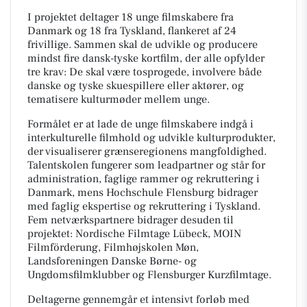
I projektet deltager 18 unge filmskabere fra
Danmark og 18 fra Tyskland, flankeret af 24
frivillige. Sammen skal de udvikle og producere
mindst fire dansk-tyske kortfilm, der alle opfylder
tre krav: De skal være tosprogede, involvere både
danske og tyske skuespillere eller aktører, og
tematisere kulturmøder mellem unge.
Formålet er at lade de unge filmskabere indgå i
interkulturelle filmhold og udvikle kulturprodukter,
der visualiserer grænseregionens mangfoldighed.
Talentskolen fungerer som leadpartner og står for
administration, faglige rammer og rekruttering i
Danmark, mens Hochschule Flensburg bidrager
med faglig ekspertise og rekruttering i Tyskland.
Fem netværkspartnere bidrager desuden til
projektet: Nordische Filmtage Lübeck, MOIN
Filmförderung, Filmhøjskolen Møn,
Landsforeningen Danske Børne- og
Ungdomsfilmklubber og Flensburger Kurzfilmtage.
Deltagerne gennemgår et intensivt forløb med