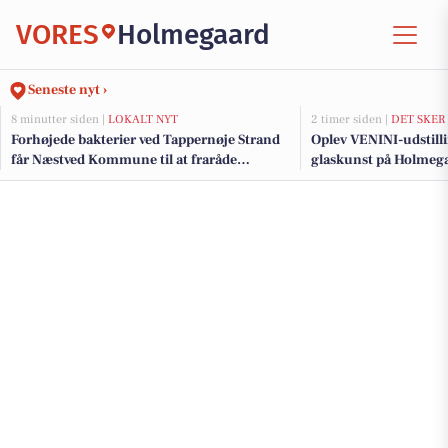
VORES
Holmegaard
Seneste nyt ›
8 minutter siden |
LOKALT NYT
2 timer siden |
DET SKER
Forhøjede bakterier ved Tappernøje Strand
Oplev VENINI-udstilli
får Næstved Kommune til at fraråde
glaskunst på Holmeg
badning ved Præstø Fjord