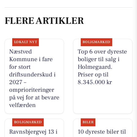
FLERE ARTIKLER
LOKALT NYT
BOLIGMARKED
Næstved
Top 6 over dyreste
Kommune i fare
boliger til salg i
for stort
Holmegaard.
driftsunderskud i
Priser op til
2027 –
8.345.000 kr
omprioriteringer
på vej for at bevare
velfærden
BOLIGMARKED
BILER
Ravnsbjergvej 13 i
10 dyreste biler til