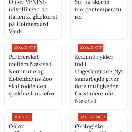
Oplev VENINI-
Sol og skarpe
udstillingen og
morgentemperatu
italiensk glaskunst
rer
på Holmegaard
Værk
LOKALT NYT
LOKALT NYT
Partnerskab
Zealand rykker
mellem Næstved
ind i
Kommune og
UngeCentrum: Nyt
Københavns Zoo
samarbejde giver
skal redde den
flere muligheder
sjældne klokkefrø
for studerende i
Næstved
DET SKER
DAGLIGVARER
Oplev
Økologiske