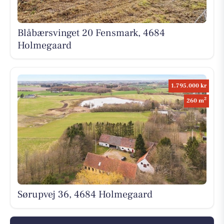
Blåbærsvinget 20 Fensmark, 4684
Holmegaard
1.795.000 kr
2
260 m
Sørupvej 36, 4684 Holmegaard