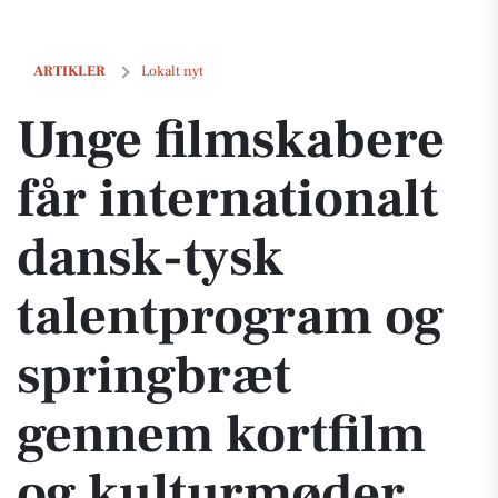
Unge filmskabere får internationalt dansk-tysk talentprogram og sp
ARTIKLER
Lokalt nyt
Unge filmskabere
får internationalt
dansk-tysk
talentprogram og
springbræt
gennem kortfilm
og kulturmøder