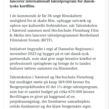
lancerer internationalt talentprogram for dansk-
tyske kortfilm.
I de kommende år får 36 unge filmskabere
mulighed for at skabe film, opbygge netværk og
opleve nye kulturelle forbindelser, når Talentskolen
i Næstved sammen med Hochschule Flensburg Film
& Media Arts lancerer talentprogrammet Borderland
Filmtalent Forum (BFTF).
Initiativet begyndte i regi af Dannelse Regionen i
november 2025 og bygger på et tæt dansk-tysk
partnerskab, som skal give unge kreative kræfter et
professionelt springbræt og bringe de to landes
kulturer tættere sammen via filmmediet.
Talentskolen i Næstved og Hochschule Flensburg
har modtaget støtte på knap 569.000 kroner fra
Borgerprojektfonden til det 1½-årige talentprogram,
som har et samlet budget på cirka 670.000 kroner.
Bevillingen er givet på baggrund af en
projektansøgning, der fremhæver samarbejdets
solide fundament og det klare borgernære sigte.