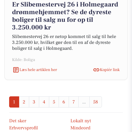
Er Slibemestervej 26 i Holmegaard
drømmehjemmet? Se de dyreste
boliger til salg nu for op til
3.250.000 kr
Slibemestervej 26 er netop kommet til salg til hele
3.250.000 kr, hvilket gør den til en af de dyreste
boliger til salg i Holmegaard.
Kilde: Boliga
Læs hele artiklen her
Kopiér link
1
2
3
4
5
6
7
...
58
Det sker
Lokalt nyt
Erhvervsprofil
Mindeord