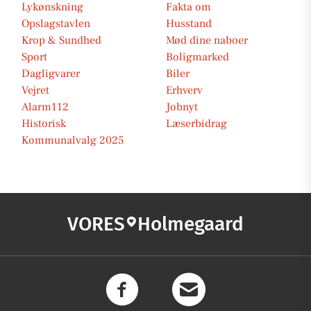
Lykønskning
Fakta om
Opslagstavlen
Husstand
Krop & Sundhed
Mød dine naboer
Sport
Boligmarked
Dagligvarer
Biler
Vejret
Erhverv
Alarm112
Jobnyt
Historisk
Læserbidrag
Kommunalvalg 2025
VORES
Holmegaard