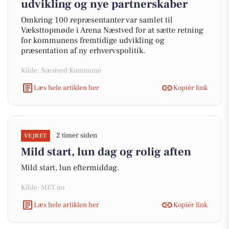
udvikling og nye partnerskaber
Omkring 100 repræsentanter var samlet til
Væksttopmøde i Arena Næstved for at sætte retning
for kommunens fremtidige udvikling og
præsentation af ny erhvervspolitik.
Kilde: Næstved Kommune
Læs hele artiklen her
Kopiér link
2 timer siden
VEJRET
Mild start, lun dag og rolig aften
Mild start, lun eftermiddag.
Kilde: MET.no
Læs hele artiklen her
Kopiér link