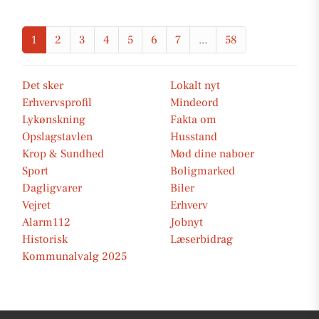
1
2
3
4
5
6
7
...
58
Det sker
Lokalt nyt
Erhvervsprofil
Mindeord
Lykønskning
Fakta om
Opslagstavlen
Husstand
Krop & Sundhed
Mød dine naboer
Sport
Boligmarked
Dagligvarer
Biler
Vejret
Erhverv
Alarm112
Jobnyt
Historisk
Læserbidrag
Kommunalvalg 2025