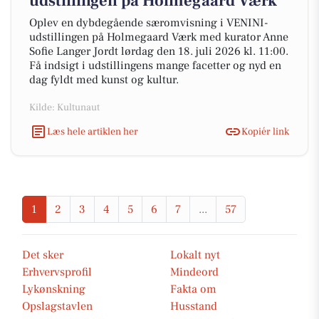
udstillingen på Holmegaard Værk
Oplev en dybdegående særomvisning i VENINI-
udstillingen på Holmegaard Værk med kurator Anne
Sofie Langer Jordt lørdag den 18. juli 2026 kl. 11:00.
Få indsigt i udstillingens mange facetter og nyd en
dag fyldt med kunst og kultur.
Kilde: Kultunaut
Læs hele artiklen her
Kopiér link
1
2
3
4
5
6
7
...
57
Det sker
Lokalt nyt
Erhvervsprofil
Mindeord
Lykønskning
Fakta om
Opslagstavlen
Husstand