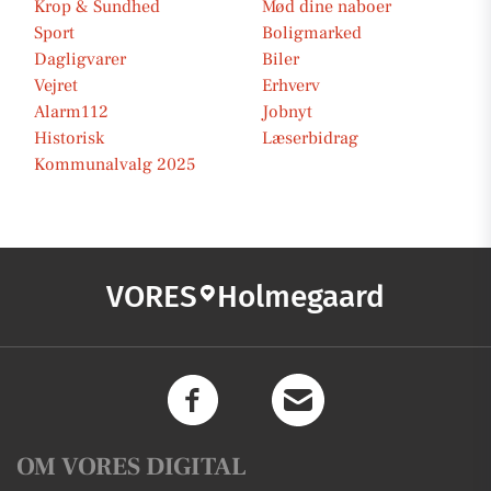
Krop & Sundhed
Mød dine naboer
Sport
Boligmarked
Dagligvarer
Biler
Vejret
Erhverv
Alarm112
Jobnyt
Historisk
Læserbidrag
Kommunalvalg 2025
VORES
Holmegaard
OM VORES DIGITAL